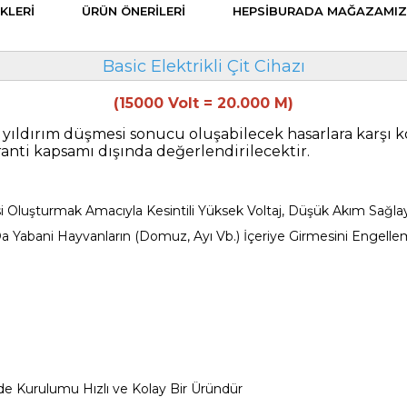
KLERI
ÜRÜN ÖNERILERI
HEPSIBURADA MAĞAZAMIZ
Basic Elektrikli Çit Cihazı
(15000 Volt = 20.000 M)
ldırım düşmesi sonucu oluşabilecek hasarlara karşı ko
nti kapsamı dışında değerlendirilecektir.
 Oluşturmak Amacıyla Kesintili Yüksek Voltaj, Düşük Akım Sağlay
 Da Yabani Hayvanların (Domuz, Ayı Vb.) İçeriye Girmesini Engellem
nde Kurulumu Hızlı ve Kolay Bir Üründür