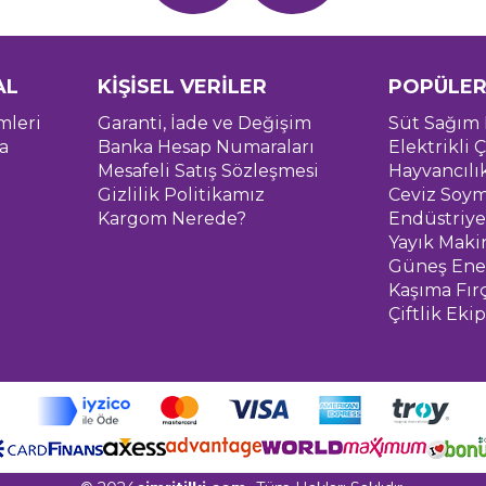
AL
KİŞİSEL VERİLER
POPÜLER
mleri
Garanti, İade ve Değişim
Süt Sağım 
a
Banka Hesap Numaraları
Elektrikli Ç
Mesafeli Satış Sözleşmesi
Hayvancılı
Gizlilik Politikamız
Ceviz Soym
Kargom Nerede?
Endüstriye
Yayık Maki
Güneş Ener
Kaşıma Fır
Çiftlik Eki