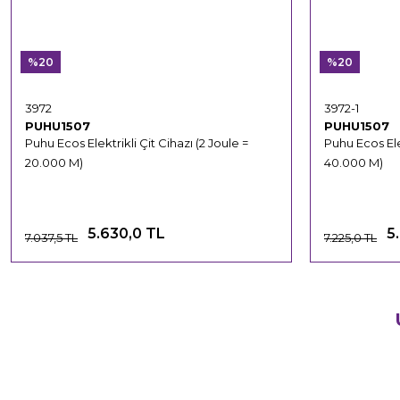
%20
%20
3972
3972-1
PUHU1507
PUHU1507
Puhu Ecos Elektrikli Çit Cihazı (2 Joule =
Puhu Ecos Elek
20.000 M)
40.000 M)
5.630,0 TL
5
7.037,5 TL
7.225,0 TL