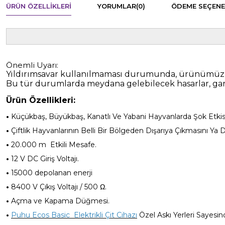
ÜRÜN ÖZELLIKLERI
YORUMLAR
(0)
ÖDEME SEÇENE
Önemli Uyarı:
Yıldırımsavar kullanılmaması durumunda, ürünümüz yı
Bu tür durumlarda meydana gelebilecek hasarlar, gara
Ürün Özellikleri:
•
Küçükbaş, Büyükbaş, Kanatlı Ve Yabani Hayvanlarda Şok Etkisi
•
Çiftlik Hayvanlarının Belli Bir Bölgeden Dışarıya Çıkmasını Ya
•
20.000
m
Etkili Mesafe.
•
12 V DC Giriş Voltajı.
•
15000 depolanan enerji
•
8400 V Çıkış Voltajı / 500 Ω.
•
Açma ve Kapama Düğmesi.
•
Puhu Ecos
Basic
Elektrikli Çit Cihazı
Özel Askı Yerleri Sayesi