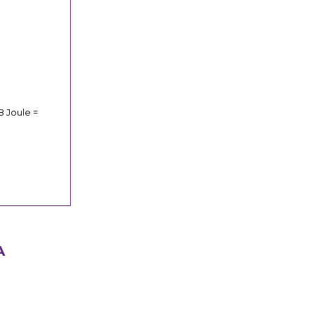
8 Joule =
A