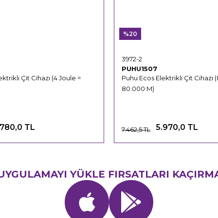
%20
3972-2
PUHU1507
trikli Çit Cihazı (4 Joule =
Puhu Ecos Elektrikli Çit Cihazı (
80.000 M)
.780,0 TL
5.970,0 TL
7.462,5 TL
UYGULAMAYI YÜKLE FIRSATLARI KAÇIRM