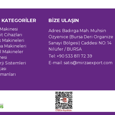
 KATEGORİLER
BİZE ULAŞIN
Makinesi
Adres: Badırga Mah. Muhsin
it Cihazları
Özyenice (Bursa Deri Organize
k Makineleri
Sanayi Bölgesi) Caddesi NO: 14
a Makineleri
Nilüfer / BURSA
l Makineler
Tel: +90 533 811 72 39
nesi
E-mail:
satis@mirzaexport.com
ji Sistemleri
çası
pmanları