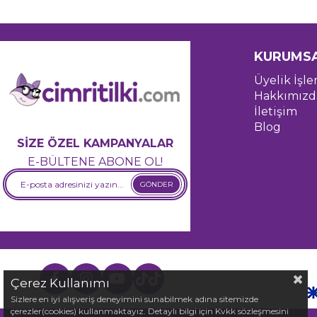
KURUMS
Üyelik İşle
Hakkımızd
İletişim
Blog
SİZE ÖZEL KAMPANYALAR
E-BÜLTENE ABONE OL!
GÖNDER
Çerez Kullanımı
Sizlere en iyi alışveriş deneyimini sunabilmek adına sitemizde
çerezler(cookies) kullanmaktayız. Detaylı bilgi için Kvkk sözleşmesini