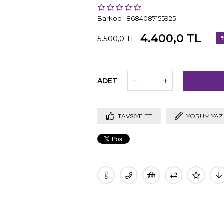
Barkod
:
8684087155925
4.400,0 TL
5.500,0 TL
İn
ADET
TAVSIYE ET
YORUM YAZ