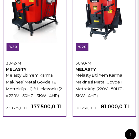
%20
%20
3042-M
3040-M
MELASTY
MELASTY
Melasty Elti Yem Karma
Melasty Elti Yem Karma
Makinesi Metal Gövde 1.8
Makinesi Metal Gövde 1
Metreküp - Çift Helezonlu (2
Metreküp (220V - 50HZ -
x 220V - 50HZ - 3KW - 4HP)
3KW - 4HP)
177.500,0 TL
81.000,0 TL
221.875,0 TL
101.250,0 TL
1