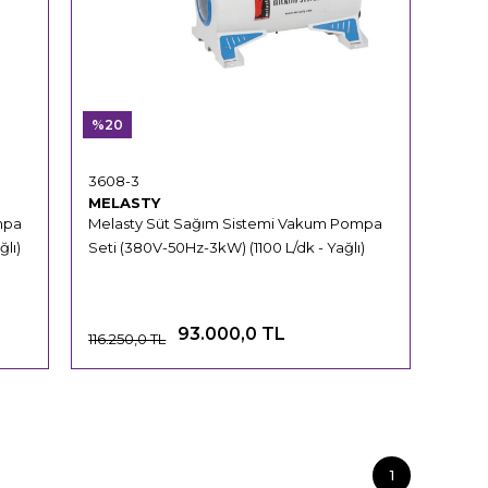
%20
3608-3
MELASTY
mpa
Melasty Süt Sağım Sistemi Vakum Pompa
lı)
Seti (380V-50Hz-3kW) (1100 L/dk - Yağlı)
93.000,0 TL
116.250,0 TL
1