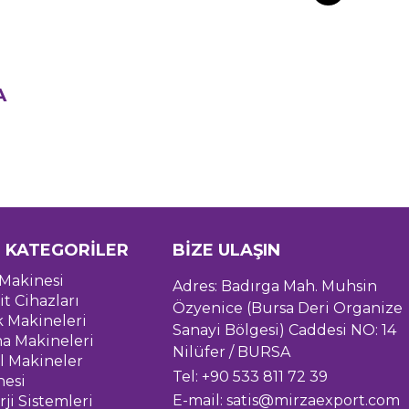
A
 KATEGORİLER
BİZE ULAŞIN
Makinesi
Adres: Badırga Mah. Muhsin
it Cihazları
Özyenice (Bursa Deri Organize
k Makineleri
Sanayi Bölgesi) Caddesi NO: 14
a Makineleri
Nilüfer / BURSA
l Makineler
Tel: +90 533 811 72 39
nesi
E-mail:
satis@mirzaexport.com
ji Sistemleri