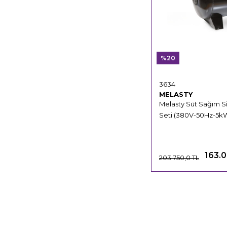
%20
3634
MELASTY
Melasty Süt Sağım 
Seti (380V-50Hz-5kW)
163.
203.750,0 TL