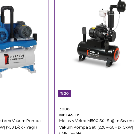
%20
3006
MELASTY
Sistemi Vakum Pompa
Melasty Veled M500 Süt Sağım Sistem
) (750 L/dk - Yağlı)
Vakum Pompa Seti (220V-50Hz-1,5kW)
L/dk - Yağlı)