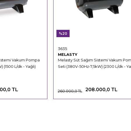
%20
3635
MELASTY
Sistemi Vakum Pompa
Melasty Süt Sağım Sistemi Vakum Po
 (1500 L/dk - Yağlı)
Seti (380V-50Hz-7,5kW) (2300 L/dk - Yağ
000,0 TL
208.000,0 TL
260.000,0 TL