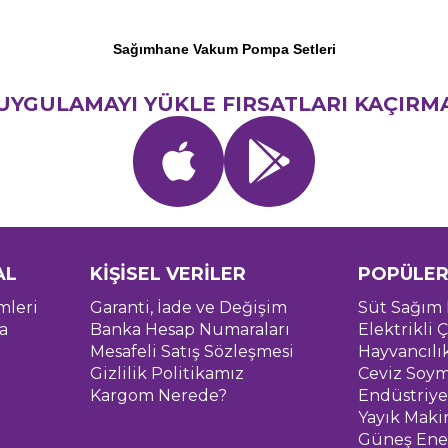
Sağımhane Vakum Pompa Setleri
UYGULAMAYI YÜKLE FIRSATLARI KAÇIRM
AL
KİŞİSEL VERİLER
POPÜLER
mleri
Garanti, İade ve Değişim
Süt Sağım 
a
Banka Hesap Numaraları
Elektrikli Ç
Mesafeli Satış Sözleşmesi
Hayvancılı
Gizlilik Politikamız
Ceviz Soym
Kargom Nerede?
Endüstriye
Yayık Maki
Güneş Ener