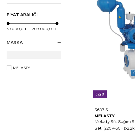
Vakum Pompa Üniteleri
FIYAT ARALIĞI
Vakum Pompası Yedek
Parçaları
39.000,0 TL - 208.000,0 TL
Vakum Pompası Fiber
Paletleri
MARKA
Vakum Pompa Yağları
Vakum Pompası Kontrol
Panosu
MELASTY
Vakum Düzenleyici Ve
Göstergeler
Elektronik Pulsatörler
%20
Pulsatör Bağlantı
Aparatları
3607-3
MELASTY
Otomatik Başlık Çıkarıcı
Melasty Süt Sağım 
Ve Süt Sensörü
Seti (220V-50Hz-2,2kW
Sağımhane Elektrik