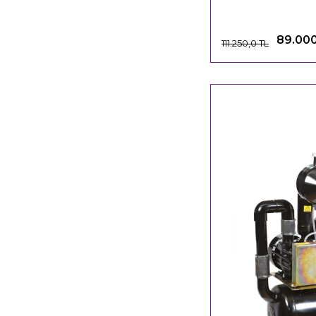
Motoru Ve Ekipmanları
89.000
111.250,0 TL