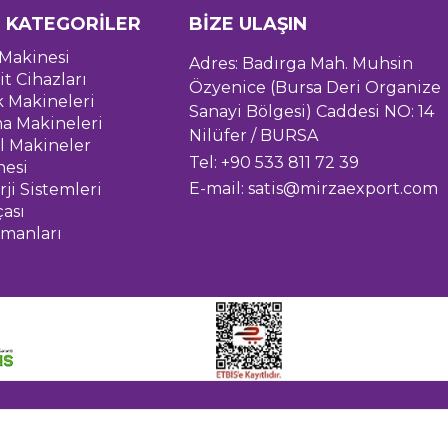
 KATEGORİLER
BİZE ULAŞIN
Makinesi
Adres: Badırga Mah. Muhsin
it Cihazları
Özyenice (Bursa Deri Organize
k Makineleri
Sanayi Bölgesi) Caddesi NO: 14
a Makineleri
Nilüfer / BURSA
l Makineler
Tel: +90 533 811 72 39
nesi
E-mail:
satis@mirzaexport.com
ji Sistemleri
çası
pmanları