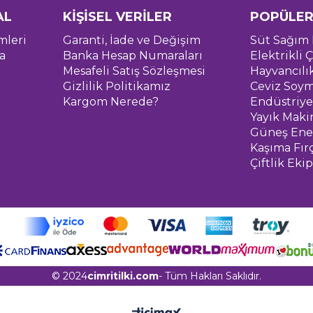
AL
KİŞİSEL VERİLER
POPÜLER
mleri
Garanti, İade ve Değişim
Süt Sağım 
a
Banka Hesap Numaraları
Elektrikli Ç
Mesafeli Satış Sözleşmesi
Hayvancılı
Gizlilik Politikamız
Ceviz Soym
Kargom Nerede?
Endüstriye
Yayık Maki
Güneş Ener
Kaşıma Fır
Çiftlik Eki
© 2024
cimritilki.com
- Tüm Hakları Saklıdır.