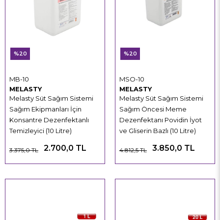
%20
%20
MB-10
MSO-10
MELASTY
MELASTY
Melasty Süt Sağım Sistemi
Melasty Süt Sağım Sistemi
Sağım Ekipmanları İçin
Sağım Öncesi Meme
Konsantre Dezenfektanlı
Dezenfektanı Povidin İyot
Temizleyici (10 Litre)
ve Gliserin Bazlı (10 Litre)
2.700,0 TL
3.850,0 TL
3.375,0 TL
4.812,5 TL