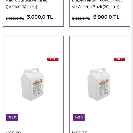
Asidik Süttaşı ve Kireç
Dezenfektanı Povidin İyot
Çözücü (10 Litre)
ve Gliserin Bazlı (20 Litre)
3.000,0 TL
6.900,0 TL
3.750,0 TL
8.625,0 TL
%20
%20
MSS-20
MSS-30