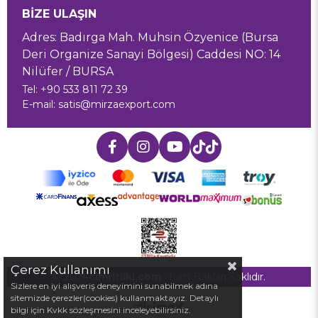
BİZE ULAŞIN
Adres: Badırga Mah. Muhsin Özyenice (Bursa
Deri Organize Sanayi Bölgesi) Caddesi NO: 14
Nilüfer / BURSA
Tel: +90 533 811 72 39
E-mail:
satis@mirzaexport.com
Çerez Kullanımı
© 2024
cimritilki.com
- Tüm Hakları Saklıdır.
Sizlere en iyi alışveriş deneyimini sunabilmek adına
sitemizde çerezler(cookies) kullanmaktayız. Detaylı
bilgi için Kvkk sözleşmesini inceleyebilirsiniz.