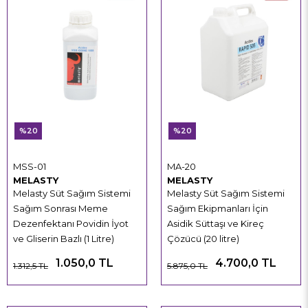
%20
%20
MSS-01
MA-20
MELASTY
MELASTY
Melasty Süt Sağım Sistemi
Melasty Süt Sağım Sistemi
Sağım Sonrası Meme
Sağım Ekipmanları İçin
Dezenfektanı Povidin İyot
Asidik Süttaşı ve Kireç
ve Gliserin Bazlı (1 Litre)
Çözücü (20 litre)
1.050,0 TL
4.700,0 TL
1.312,5 TL
5.875,0 TL