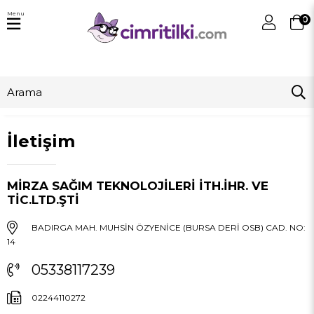
Menu
0
İletişim
MİRZA SAĞIM TEKNOLOJİLERİ İTH.İHR. VE
TİC.LTD.ŞTİ
BADIRGA MAH. MUHSİN ÖZYENİCE (BURSA DERİ OSB) CAD. NO:
14
05338117239
02244110272