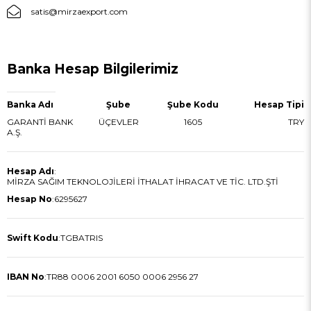
satis@mirzaexport.com
Banka Hesap Bilgilerimiz
Banka Adı
Şube
Şube Kodu
Hesap Tipi
GARANTİ BANK
ÜÇEVLER
1605
TRY
A.Ş.
Hesap Adı
:
MİRZA SAĞIM TEKNOLOJİLERİ İTHALAT İHRACAT VE TİC. LTD.ŞTİ
Hesap No
:
6295627
Swift Kodu
:
TGBATRIS
IBAN No
:
TR88 0006 2001 6050 0006 2956 27