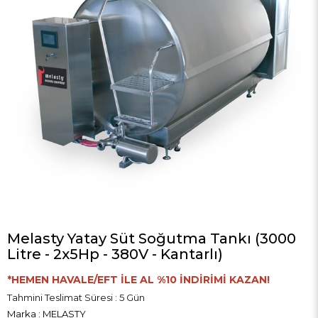
Melasty Yatay Süt Soğutma Tankı (3000
Litre - 2x5Hp - 380V - Kantarlı)
*HEMEN HAVALE/EFT İLE AL %10 İNDİRİMİ KAZAN!
Tahmini Teslimat Süresi
:
5 Gün
Marka
:
MELASTY