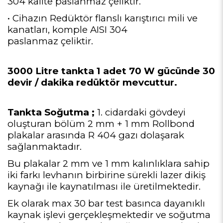
304 kalite paslanmaz çeliktir.
• Cihazın Redüktör flanslı karıştırıcı mili ve
kanatları, komple AISI 304
paslanmaz çeliktir.
3000 Litre tankta 1 adet 70 W gücünde 30
devir / dakika redüktör mevcuttur.
Tankta Soğutma ;
1. cidardaki gövdeyi
oluşturan bölüm 2 mm + 1 mm Rollbond
plakalar arasında R 404 gazı dolaşarak
sağlanmaktadır.
Bu plakalar 2 mm ve 1 mm kalınlıklara sahip
iki farkı levhanın birbirine sürekli lazer dikiş
kaynağı ile kaynatılması ile üretilmektedir.
Ek olarak max 30 bar test basınca dayanıklı
kaynak işlevi gerçekleşmektedir ve soğutma