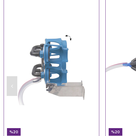
%20
%20