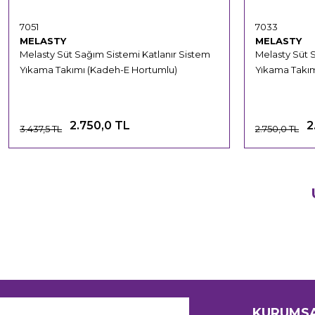
7051
7033
MELASTY
MELASTY
Melasty Süt Sağım Sistemi Katlanır Sistem
Melasty Süt 
Yıkama Takımı (Kadeh-E Hortumlu)
Yıkama Takım
2.750,0 TL
2
3.437,5 TL
2.750,0 TL
KURUMS