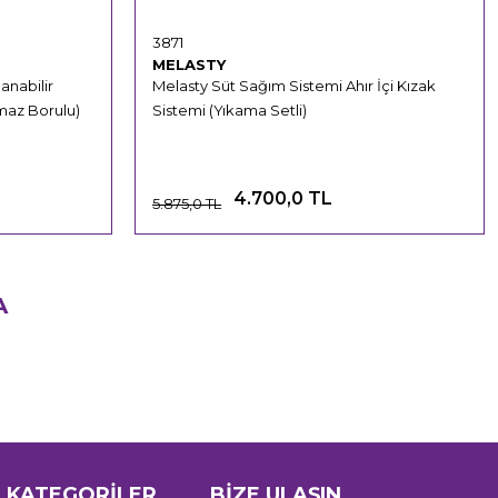
3871
MELASTY
anabilir
Melasty Süt Sağım Sistemi Ahır İçi Kızak
maz Borulu)
Sistemi (Yıkama Setli)
4.700,0 TL
5.875,0 TL
A
 KATEGORİLER
BİZE ULAŞIN