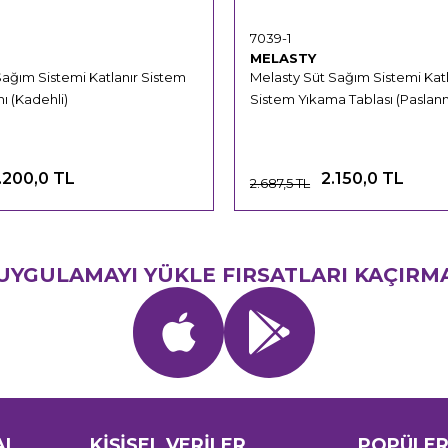
7039-1
MELASTY
Sağım Sistemi Katlanır Sistem
Melasty Süt Sağım Sistemi Katl
ı (Kadehli)
Sistem Yıkama Tablası (Paslan
.200,0 TL
2.150,0 TL
2.687,5 TL
UYGULAMAYI YÜKLE FIRSATLARI KAÇIRM
AL
KİŞİSEL VERİLER
POPÜLER