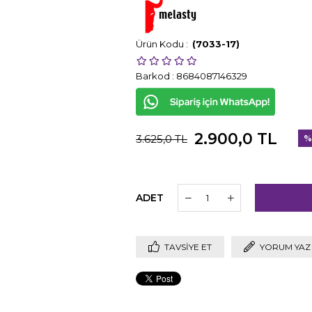
(7033-17)
Barkod
:
8684087146329
2.900,0 TL
3.625,0 TL
%
İnd
ADET
TAVSIYE ET
YORUM YAZ