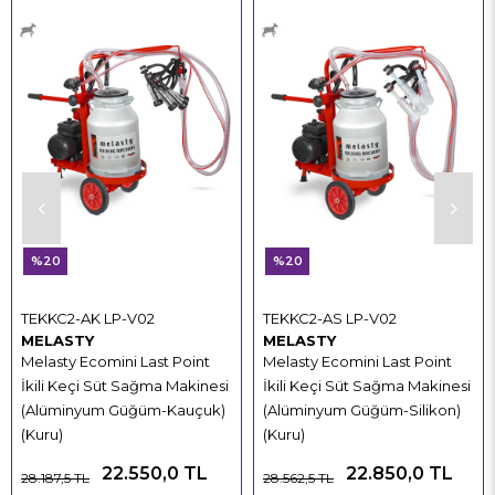
%20
%20
TEKKC2-AK LP-V02
TEKKC2-AS LP-V02
MELASTY
MELASTY
Melasty Ecomini Last Point
Melasty Ecomini Last Point
İkili Keçi Süt Sağma Makinesi
İkili Keçi Süt Sağma Makinesi
(Alüminyum Güğüm-Kauçuk)
(Alüminyum Güğüm-Silikon)
(Kuru)
(Kuru)
22.550,0 TL
22.850,0 TL
28.187,5 TL
28.562,5 TL