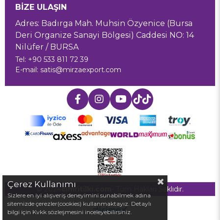
BİZE ULAŞIN
Adres: Badırga Mah. Muhsin Özyenice (Bursa
Deri Organize Sanayi Bölgesi) Caddesi NO: 14
Nilüfer / BURSA
Tel: +90 533 811 72 39
E-mail:
satis@mirzaexport.com
Çerez Kullanımı
© 2024
cimritilki.com
- Tüm Hakları Saklıdır.
Sizlere en iyi alışveriş deneyimini sunabilmek adına
sitemizde çerezler(cookies) kullanmaktayız. Detaylı
bilgi için Kvkk sözleşmesini inceleyebilirsiniz.