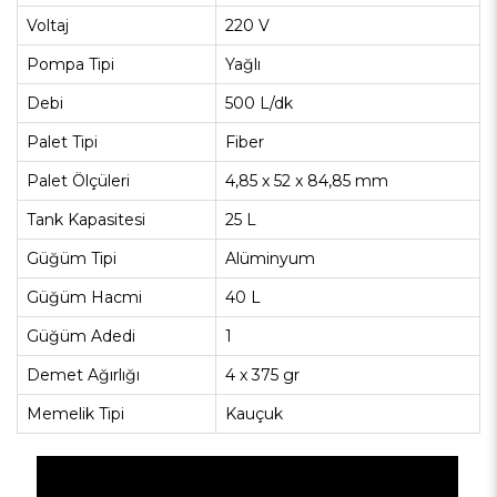
Voltaj
220 V
Pompa Tipi
Yağlı
Debi
500 L/dk
Palet Tipi
Fiber
Palet Ölçüleri
4,85 x 52 x 84,85 mm
Tank Kapasitesi
25 L
Güğüm Tipi
Alüminyum
Güğüm Hacmi
40 L
Güğüm Adedi
1
Demet Ağırlığı
4 x 375 gr
Memelik Tipi
Kauçuk