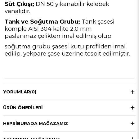
Süt Çıkışı;
DN 50 yıkanabilir kelebek
vanalıdır.
Tank ve Soğutma Grubu;
Tank şasesi
komple AISI 304 kalite 2,0 mm
paslanmaz
çelikten imal edilmiş olup
soğutma grubu şasesi kutu profilden imal
edilip, yekpare şase
üzerine tespit edilmiştir.
YORUMLAR
(0)
ÜRÜN ÖNERILERI
HEPSIBURADA MAĞAZAMIZ