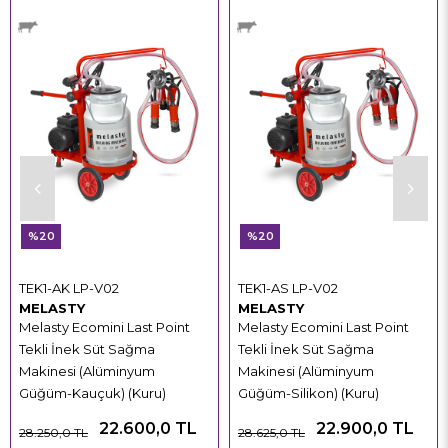
%20
%20
TEK1-AK LP-V02
TEK1-AS LP-V02
MELASTY
MELASTY
Melasty Ecomini Last Point
Melasty Ecomini Last Point
Tekli İnek Süt Sağma
Tekli İnek Süt Sağma
Makinesi (Alüminyum
Makinesi (Alüminyum
Güğüm-Kauçuk) (Kuru)
Güğüm-Silikon) (Kuru)
22.600,0 TL
22.900,0 TL
28.250,0 TL
28.625,0 TL