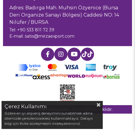
Adres: Badırga Mah. Muhsin Özyenice (Bursa
Deri Organize Sanayi Bölgesi) Caddesi NO: 14
Nilüfer / BURSA
Tel: +90 533 811 72 39
E-mail:
satis@mirzaexport.com
Çerez Kullanımı
© 2024
cimritilki.com
- Tüm Hakları Saklıdır.
Sizlere en iyi alışveriş deneyimini sunabilmek adına
sitemizde çerezler(cookies) kullanmaktayız. Detaylı
bilgi için Kvkk sözleşmesini inceleyebilirsiniz.