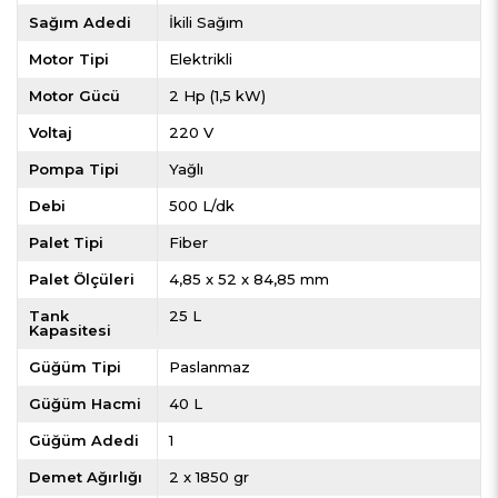
Sağım Adedi
İkili Sağım
Motor Tipi
Elektrikli
Motor Gücü
2 Hp (1,5 kW)
Voltaj
220 V
Pompa Tipi
Yağlı
Debi
500 L/dk
Palet Tipi
Fiber
Palet Ölçüleri
4,85 x 52 x 84,85 mm
Tank
25 L
Kapasitesi
Güğüm Tipi
Paslanmaz
Güğüm Hacmi
40 L
Güğüm Adedi
1
Demet Ağırlığı
2 x 1850 gr