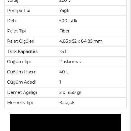
Voltaj
220 V
Pompa Tipi
Yağlı
Debi
500 L/dk
Palet Tipi
Fiber
Palet Ölçüleri
4,85 x 52 x 84,85 mm
Tank Kapasitesi
25 L
Güğüm Tipi
Paslanmaz
Güğüm Hacmi
40 L
Güğüm Adedi
1
Demet Ağırlığı
2 x 1850 gr
Memelik Tipi
Kauçuk