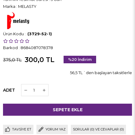
Marka
:
MELASTY
(3729-52-1)
Barkod
:
8684087078378
300,0 TL
375,0 TL
%
20
İndirim
56,5 TL
`den başlayan taksitlerle
ADET
TAVSIYE ET
YORUM YAZ
SORULAR (0) VE CEVAPLAR (0)