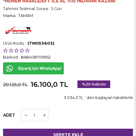
*HEMEN HAVALE/EFT İLE AL %10 İNDİRİMİ KAZAN!
Tahmini Teslimat Süresi
:
5 Gün
Marka
:
TAMAM
(TM053603)
Barkod
:
8684087011962
16.100,0 TL
20.125,0 TL
%
20
İndirim
3.034,3 TL
`den başlayan taksitlerle
ADET