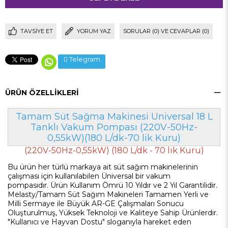
TAVSIYE ET
YORUM YAZ
SORULAR (0) VE CEVAPLAR (0)
Telegram
ÜRÜN ÖZELLIKLERI
Tamam Süt Sağma Makinesi Universal 18 L
Tanklı Vakum Pompası (220V-50Hz-
0,55kW)(180 L/dk-70 lik Kuru)
(220V-50Hz-0,55kW) (180 L/dk - 70 lik Kuru)
Bu ürün her türlü markaya ait süt sağım makinelerinin
çalışması için kullanılabilen Üniversal bir vakum
pompasıdır.
Ürün Kullanım Ömrü 10 Yıldır ve 2 Yıl Garantilidir.
Melasty/Tamam Süt Sağım Makineleri Tamamen Yerli ve
Milli Sermaye ile Büyük AR-GE Çalışmaları Sonucu
Oluşturulmuş, Yüksek Teknoloji ve Kaliteye Sahip Ürünlerdir.
"Kullanıcı ve Hayvan Dostu" sloganıyla hareket eden