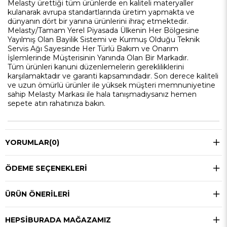
Melasty ürettiği tüm ürünlerde en kaliteli materyaller
kulanarak avrupa standartlarında üretim yapmakta ve
dünyanın dört bir yanına ürünlerini ihraç etmektedir.
Melasty/Tamam
Yerel Piyasada Ülkenin Her Bölgesine
Yayılmış Olan Bayilik Sistemi ve Kurmuş Olduğu Teknik
Servis Ağı Sayesinde Her Türlü Bakım ve Onarım
İşlemlerinde Müşterisinin Yanında Olan Bir Markadır.
Tüm ürünleri kanuni düzenlemelerin gerekliliklerini
karşılamaktadır ve garanti kapsamındadır. Son derece kaliteli
ve uzun ömürlü ürünler ile yüksek müşteri memnuniyetine
sahip Melasty Markası ile hala tanışmadıysanız hemen
sepete atın rahatınıza bakın.
YORUMLAR
(0)
ÖDEME SEÇENEKLERI
ÜRÜN ÖNERILERI
HEPSIBURADA MAĞAZAMIZ