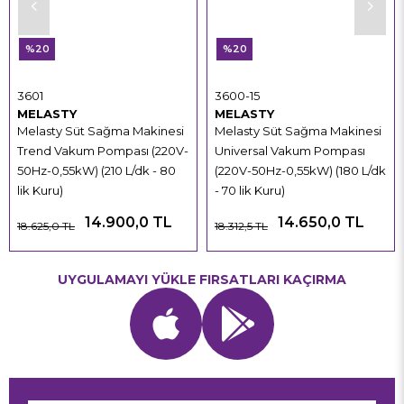
%20
%20
3601
3600-15
MELASTY
MELASTY
Melasty Süt Sağma Makinesi
Melasty Süt Sağma Makinesi
Trend Vakum Pompası (220V-
Universal Vakum Pompası
50Hz-0,55kW) (210 L/dk - 80
(220V-50Hz-0,55kW) (180 L/dk
lik Kuru)
- 70 lik Kuru)
14.900,0 TL
14.650,0 TL
18.625,0 TL
18.312,5 TL
UYGULAMAYI YÜKLE FIRSATLARI KAÇIRMA