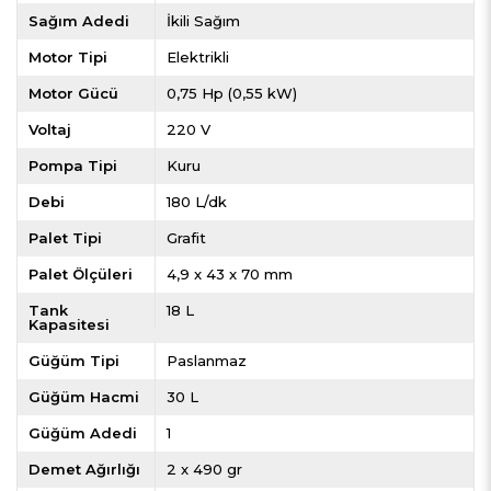
Sağım Adedi
İkili Sağım
Motor Tipi
Elektrikli
Motor Gücü
0,75 Hp (0,55 kW)
Voltaj
220 V
Pompa Tipi
Kuru
Debi
180 L/dk
Palet Tipi
Grafit
Palet Ölçüleri
4,9 x 43 x 70 mm
Tank
18 L
Kapasitesi
Güğüm Tipi
Paslanmaz
Güğüm Hacmi
30 L
Güğüm Adedi
1
Demet Ağırlığı
2 x 490 gr