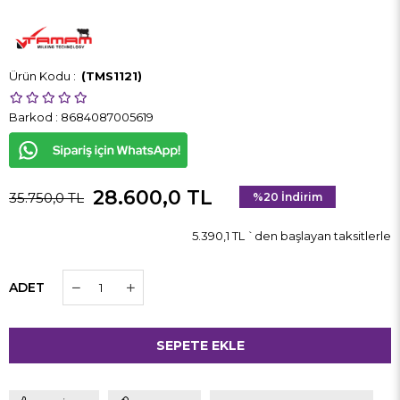
(TMS1121)
Barkod
:
8684087005619
28.600,0 TL
35.750,0 TL
%
20
İndirim
5.390,1 TL
`den başlayan taksitlerle
ADET