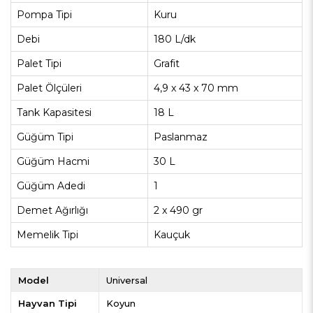
Pompa Tipi
Kuru
Debi
180 L/dk
Palet Tipi
Grafit
Palet Ölçüleri
4,9 x 43 x 70 mm
Tank Kapasitesi
18 L
Güğüm Tipi
Paslanmaz
Güğüm Hacmi
30 L
Güğüm Adedi
1
Demet Ağırlığı
2 x 490 gr
Memelik Tipi
Kauçuk
Model
Universal
Hayvan Tipi
Koyun