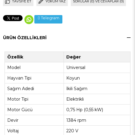
TAVSIYE ET
YORUM YAZ
SORULAR (0) VE CEVAPLAR (0)
Telegram
ÜRÜN ÖZELLIKLERI
Özellik
Değer
Model
Universal
Hayvan Tipi
Koyun
Sağım Adedi
İkili Sağım
Motor Tipi
Elektrikli
Motor Gücü
0,75 Hp (0,55 kW)
Devir
1384 rpm
Voltaj
220 V