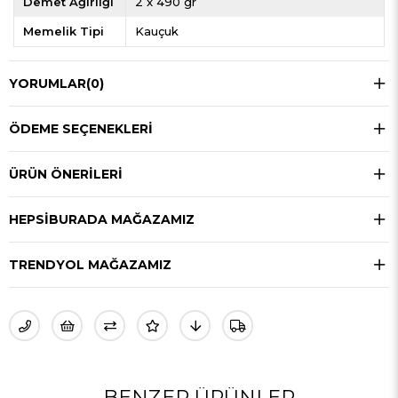
Demet Ağırlığı
2 x 490 gr
Memelik Tipi
Kauçuk
YORUMLAR
(0)
ÖDEME SEÇENEKLERI
ÜRÜN ÖNERILERI
HEPSIBURADA MAĞAZAMIZ
TRENDYOL MAĞAZAMIZ
BENZER ÜRÜNLER