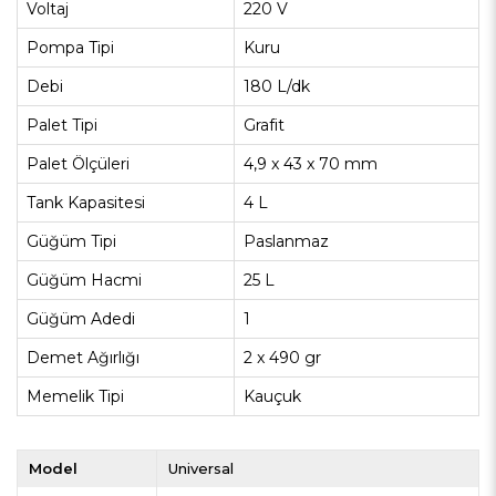
Voltaj
220 V
Pompa Tipi
Kuru
Debi
180 L/dk
Palet Tipi
Grafit
Palet Ölçüleri
4,9 x 43 x 70 mm
Tank Kapasitesi
4 L
Güğüm Tipi
Paslanmaz
Güğüm Hacmi
25 L
Güğüm Adedi
1
Demet Ağırlığı
2 x 490 gr
Memelik Tipi
Kauçuk
Model
Universal