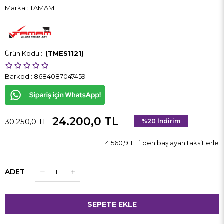
Marka
:
TAMAM
(TMES1121)
Barkod
:
8684087047459
24.200,0 TL
30.250,0 TL
%
20
İndirim
4.560,9 TL
`den başlayan taksitlerle
ADET