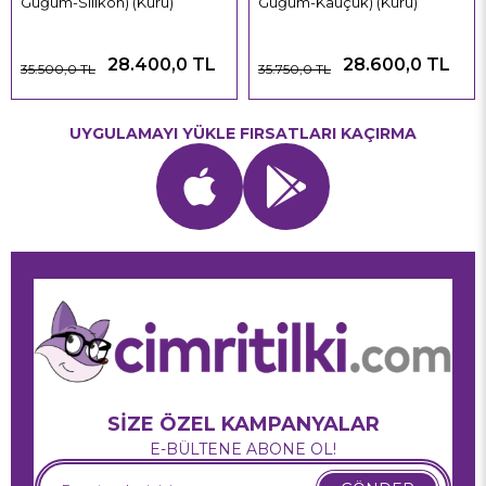
Güğüm-Silikon) (Kuru)
Güğüm-Kauçuk) (Kuru)
28.400,0 TL
28.600,0 TL
35.500,0 TL
35.750,0 TL
UYGULAMAYI YÜKLE FIRSATLARI KAÇIRMA
SİZE ÖZEL KAMPANYALAR
E-BÜLTENE ABONE OL!