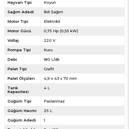
Hayvan Tipi
Koyun
Sağım Adedi
İkili Sağım
Motor Tipi
Elektrikli
Motor Gücü
0,75 Hp (0,55 kW)
Voltaj
220 V
Pompa Tipi
Kuru
Debi
180 L/dk
Palet Tipi
Grafit
Palet Ölçüleri
4,9 x 43 x 70 mm
Tank
4 L
Kapasitesi
Güğüm Tipi
Paslanmaz
Güğüm Hacmi
25 L
Güğüm Adedi
1