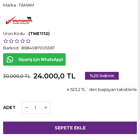
Marka
:
TAMAM
(TME1112)
Barkod
:
8684087005367
24.000,0 TL
30.000,0 TL
%
20
İndirim
4.523,2 TL
`den başlayan taksitlerle
ADET