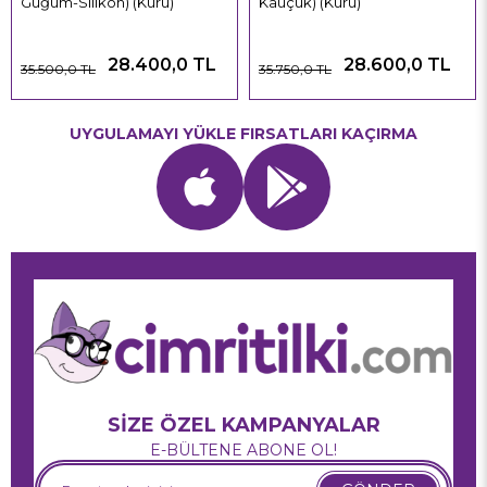
Güğüm-Silikon) (Kuru)
Kauçuk) (Kuru)
28.400,0 TL
28.600,0 TL
35.500,0 TL
35.750,0 TL
UYGULAMAYI YÜKLE FIRSATLARI KAÇIRMA
SİZE ÖZEL KAMPANYALAR
E-BÜLTENE ABONE OL!