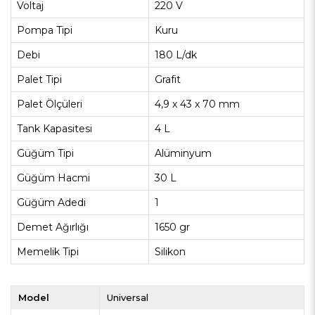
Voltaj
220 V
Pompa Tipi
Kuru
Debi
180 L/dk
Palet Tipi
Grafit
Palet Ölçüleri
4,9 x 43 x 70 mm
Tank Kapasitesi
4 L
Güğüm Tipi
Alüminyum
Güğüm Hacmi
30 L
Güğüm Adedi
1
Demet Ağırlığı
1650 gr
Memelik Tipi
Silikon
Model
Universal