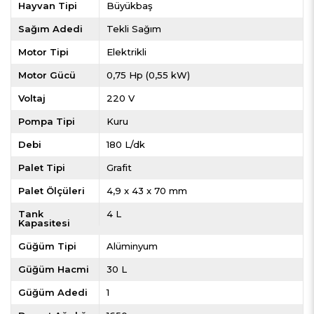
Hayvan Tipi
Büyükbaş
Sağım Adedi
Tekli Sağım
Motor Tipi
Elektrikli
Motor Gücü
0,75 Hp (0,55 kW)
Voltaj
220 V
Pompa Tipi
Kuru
Debi
180 L/dk
Palet Tipi
Grafit
Palet Ölçüleri
4,9 x 43 x 70 mm
Tank
4 L
Kapasitesi
Güğüm Tipi
Alüminyum
Güğüm Hacmi
30 L
Güğüm Adedi
1