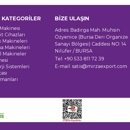
 KATEGORİLER
BİZE ULAŞIN
Makinesi
Adres: Badırga Mah. Muhsin
it Cihazları
Özyenice (Bursa Deri Organize
k Makineleri
Sanayi Bölgesi) Caddesi NO: 14
a Makineleri
Nilüfer / BURSA
l Makineler
Tel: +90 533 811 72 39
nesi
E-mail:
satis@mirzaexport.com
ji Sistemleri
çası
pmanları