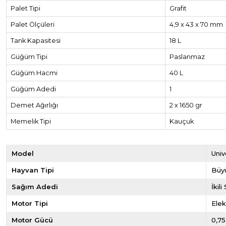
Palet Tipi
Grafit
Palet Ölçüleri
4,9 x 43 x 70 mm
Tank Kapasitesi
18 L
Güğüm Tipi
Paslanmaz
Güğüm Hacmi
40 L
Güğüm Adedi
1
Demet Ağırlığı
2 x 1650 gr
Memelik Tipi
Kauçuk
Model
Univ
Hayvan Tipi
Büy
Sağım Adedi
İkil
Motor Tipi
Elekt
Motor Gücü
0,75