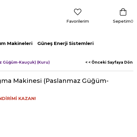
Favorilerim
Sepetim
0
ım Makineleri
Güneş Enerji Sistemleri
az Güğüm-Kauçuk) (Kuru)
< < Önceki Sayfaya Dön
ağma Makinesi (Paslanmaz Güğüm-
NDİRİMİ KAZAN!