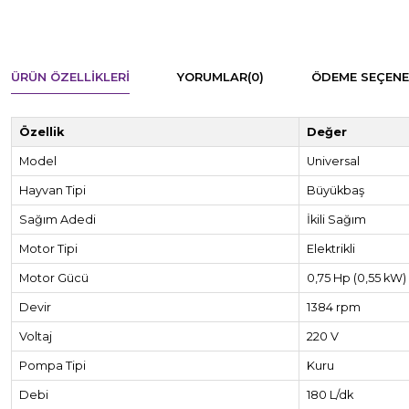
ÜRÜN ÖZELLIKLERI
YORUMLAR
(0)
ÖDEME SEÇENE
Özellik
Değer
Model
Universal
Hayvan Tipi
Büyükbaş
Sağım Adedi
İkili Sağım
Motor Tipi
Elektrikli
Motor Gücü
0,75 Hp (0,55 kW)
Devir
1384 rpm
Voltaj
220 V
Pompa Tipi
Kuru
Debi
180 L/dk