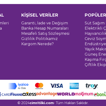
AL
KİŞİSEL VERİLER
POPÜLER
mleri
Garanti, İade ve Değişim
Süt Sağım 
a
Banka Hesap Numaraları
Elektrikli Ç
Mesafeli Satış Sözleşmesi
Hayvancılı
Gizlilik Politikamız
Ceviz Soym
Kargom Nerede?
Endüstriye
Yayık Maki
Güneş Ener
Kaşıma Fır
Çiftlik Eki
© 2024
cimritilki.com
- Tüm Hakları Saklıdır.