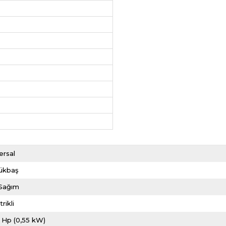
ersal
ükbaş
i Sağım
rikli
 Hp (0,55 kW)