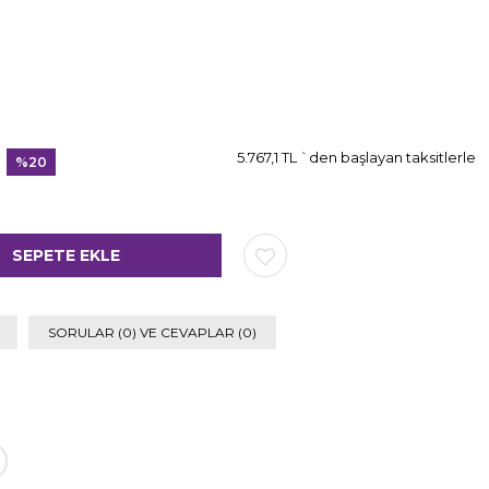
5.767,1 TL
`den başlayan taksitlerle
%
20
İndirim
SORULAR (0) VE CEVAPLAR (0)