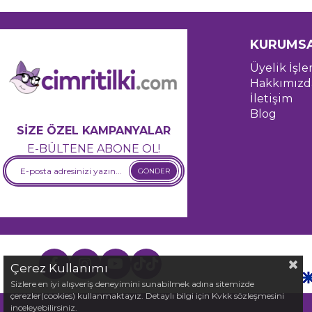
KURUMS
Üyelik İşle
Hakkımızd
İletişim
Blog
SİZE ÖZEL KAMPANYALAR
E-BÜLTENE ABONE OL!
GÖNDER
Çerez Kullanımı
Sizlere en iyi alışveriş deneyimini sunabilmek adına sitemizde
çerezler(cookies) kullanmaktayız. Detaylı bilgi için Kvkk sözleşmesini
inceleyebilirsiniz.