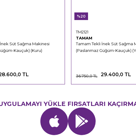
%20
TM2121
TAMAM
 İnek Süt Sağma Makinesi
Tamam Tekli İnek Süt Sağma 
Güğüm-Kauçuk) (Kuru)
(Paslanmaz Güğüm-Kauçuk) (Ya
28.600,0 TL
29.400,0 TL
36.750,0 TL
UYGULAMAYI YÜKLE FIRSATLARI KAÇIRM