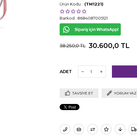
(TM1221)
Barkod
:
8684087005121
30.600,0 TL
38.250,0 TL
ADET
TAVSIYE ET
YORUM YAZ