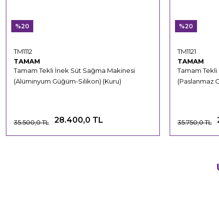
%20
%20
TM1112
TM1121
TAMAM
TAMAM
Tamam Tekli İnek Süt Sağma Makinesi
Tamam Tekli
(Alüminyum Güğüm-Silikon) (Kuru)
(Paslanmaz 
28.400,0 TL
35.500,0 TL
35.750,0 TL