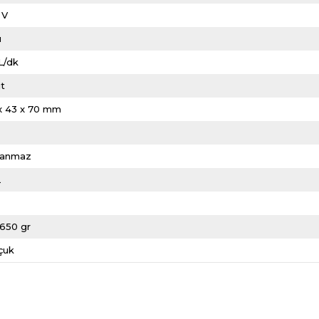
 V
u
L/dk
it
 x 43 x 70 mm
lanmaz
L
1650 gr
çuk