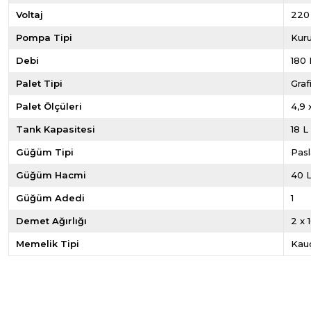
Voltaj
220
Pompa Tipi
Kur
Debi
180 
Palet Tipi
Graf
Palet Ölçüleri
4,9
Tank Kapasitesi
18 L
Güğüm Tipi
Pas
Güğüm Hacmi
40 
Güğüm Adedi
1
Demet Ağırlığı
2 x 
Memelik Tipi
Kau