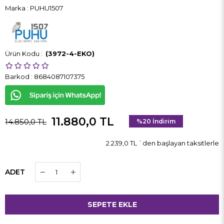
Marka
:
PUHU1507
(3972-4-EKO)
Barkod
:
8684087107375
11.880,0 TL
14.850,0 TL
%
20
İndirim
2.239,0 TL
`den başlayan taksitlerle
ADET