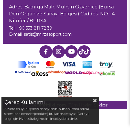
Adres: Badırga Mah. Muhsin Özyenice (Bursa
Deri Organize Sanayi Bölgesi) Caddesi NO: 14
Nilüfer / BURSA
Tel: +90 533 811 72 39
E-mail:
satis@mirzaexport.com
Çerez Kullanımı
© 2024
cimritilki.com
- Tüm Hakları Saklıdır.
Sizlere en iyi alışveriş deneyimini sunabilmek adına
sitemizde çerezler(cookies) kullanmaktayız. Detaylı
bilgi için Kvkk sözleşmesini inceleyebilirsiniz.