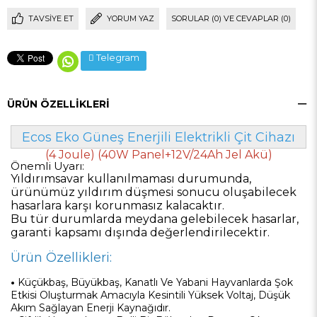
TAVSIYE ET
YORUM YAZ
SORULAR (0) VE CEVAPLAR (0)
Telegram
ÜRÜN ÖZELLIKLERI
Ecos Eko Güneş Enerjili Elektrikli Çit Cihazı
(4 Joule) (40W Panel+12V/24Ah Jel Akü)
Önemli Uyarı:
Yıldırımsavar kullanılmaması durumunda,
ürünümüz yıldırım düşmesi sonucu oluşabilecek
hasarlara karşı korunmasız kalacaktır.
Bu tür durumlarda meydana gelebilecek hasarlar,
garanti kapsamı dışında değerlendirilecektir.
Ürün Özellikleri:
•
Küçükbaş, Büyükbaş, Kanatlı Ve Yabani Hayvanlarda Şok
Etkisi Oluşturmak Amacıyla Kesintili Yüksek Voltaj, Düşük
Akım Sağlayan Enerji Kaynağıdır.