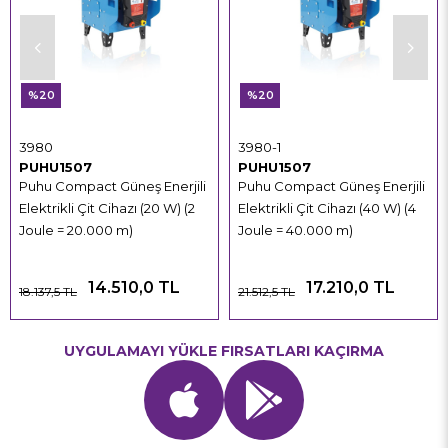
%20
%20
3980
3980-1
PUHU1507
PUHU1507
Puhu Compact Güneş Enerjili
Puhu Compact Güneş Enerjili
Elektrikli Çit Cihazı (20 W) (2
Elektrikli Çit Cihazı (40 W) (4
Joule = 20.000 m)
Joule = 40.000 m)
14.510,0 TL
17.210,0 TL
18.137,5 TL
21.512,5 TL
UYGULAMAYI YÜKLE FIRSATLARI KAÇIRMA