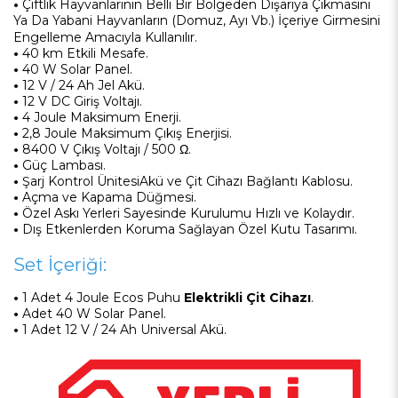
•
Çiftlik Hayvanlarının Belli Bir Bölgeden Dışarıya Çıkmasını
Ya Da Yabani Hayvanların (Domuz, Ayı Vb.) İçeriye Girmesini
Engelleme Amacıyla Kullanılır.
•
40 km Etkili Mesafe.
•
40 W Solar Panel.
•
12 V / 24 Ah Jel Akü.
•
12 V DC Giriş Voltajı.
•
4 Joule Maksimum Enerji.
•
2,8 Joule Maksimum Çıkış Enerjisi.
•
8400 V Çıkış Voltajı / 500 Ω.
•
Güç Lambası.
•
Şarj Kontrol ÜnitesiAkü ve Çit Cihazı Bağlantı Kablosu.
•
Açma ve Kapama Düğmesi.
•
Özel Askı Yerleri Sayesinde Kurulumu Hızlı ve Kolaydır.
•
Dış Etkenlerden Koruma Sağlayan Özel Kutu Tasarımı.
Set İçeriği:
•
1 Adet 4 Joule Ecos Puhu
Elektrikli Çit Cihazı
.
•
Adet 40 W Solar Panel.
•
1 Adet 12 V / 24 Ah Universal Akü.