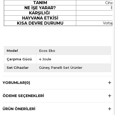
TANIM
Cihaz
NE İŞE YARAR?
El
KARŞILIĞI
HAYVANA ETKİSİ
KISA DEVRE DURUMU
Voltaj
Model
Ecos Eko
Çarpma Gücü
4 Joule
Set Cihazlar
Güneş Panelli Set Ürünler
YORUMLAR
(0)
ÖDEME SEÇENEKLERI
ÜRÜN ÖNERILERI