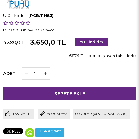
(PCB/PH8J)
Barkod
:
8684087078422
3.650,0 TL
4.380,0 TL
%
17
İndirim
687,9 TL
`den başlayan taksitlerle
ADET
TAVSIYE ET
YORUM YAZ
SORULAR (0) VE CEVAPLAR (0)
Telegram