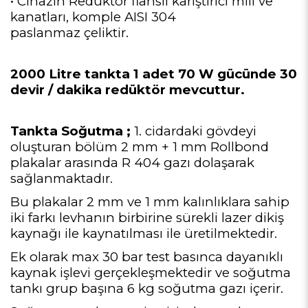
• Cihazın Redüktör flanslı karıştırıcı mili ve
kanatları, komple AISI 304
paslanmaz çeliktir.
2000 Litre tankta 1 adet 70 W gücünde 30
devir / dakika redüktör mevcuttur.
Tankta Soğutma ;
1. cidardaki gövdeyi
oluşturan bölüm 2 mm + 1 mm Rollbond
plakalar arasında R 404 gazı dolaşarak
sağlanmaktadır.
Bu plakalar 2 mm ve 1 mm kalınlıklara sahip
iki farkı levhanın birbirine sürekli lazer dikiş
kaynağı ile kaynatılması ile üretilmektedir.
Ek olarak max 30 bar test basınca dayanıklı
kaynak işlevi gerçekleşmektedir ve soğutma
tankı grup başına 6 kg soğutma gazı içerir.