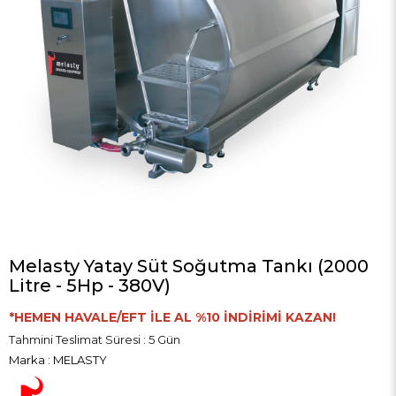
Melasty Yatay Süt Soğutma Tankı (2000
Litre - 5Hp - 380V)
*HEMEN HAVALE/EFT İLE AL %10 İNDİRİMİ KAZAN!
Tahmini Teslimat Süresi
:
5 Gün
Marka
:
MELASTY