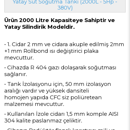
Yatay Süt Soğutma Tankı (2000L - 5Hp -
380V)
Ürün 2000 Litre Kapasiteye Sahiptir ve
Yatay Silindirik Modeldir.
• 1. Cidar 2 mm ve cidara akuple edilmiş 2mm
+1 mm Rollbond ısı değiştirici plaka
mevcuttur.
• Cihazda R 404 gazı dolaşarak soğutması
sağlanır.
• Tank İzolasyonu için, 50 mm izolasyon
aralığı vardır ve yüksek dansiteli
homojen yapıda CFC siz poliüretean
malzemesi mevcuttur.
• Kullanılan İzole cidarı 1,5 mm komple AISI
304 kalite paslanmaz çeliktir.