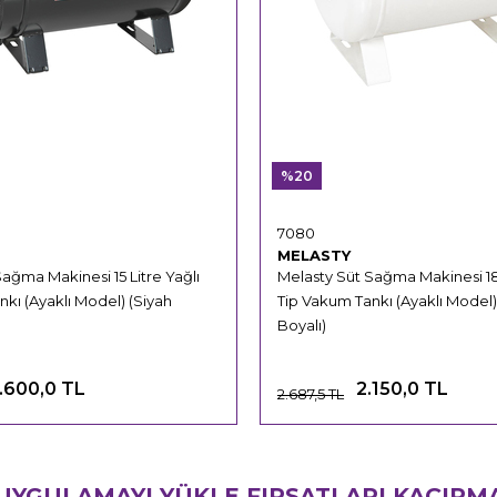
%20
7080
MELASTY
ağma Makinesi 15 Litre Yağlı
Melasty Süt Sağma Makinesi 18
kı (Ayaklı Model) (Siyah
Tip Vakum Tankı (Ayaklı Model
Boyalı)
.600,0 TL
2.150,0 TL
2.687,5 TL
UYGULAMAYI YÜKLE FIRSATLARI KAÇIRM