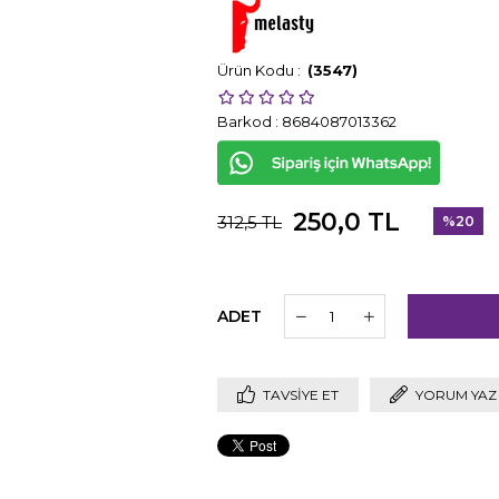
(3547)
Barkod
:
8684087013362
250,0 TL
312,5 TL
%
20
İndirim
ADET
TAVSIYE ET
YORUM YAZ