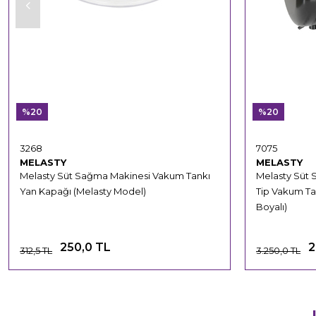
%20
%20
3268
7075
MELASTY
MELASTY
Melasty Süt Sağma Makinesi Vakum Tankı
Melasty Süt S
Yan Kapağı (Melasty Model)
Tip Vakum Tan
Boyalı)
250,0 TL
2
312,5 TL
3.250,0 TL