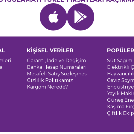
AL
KİŞİSEL VERİLER
POPÜLER
mleri
Garanti, İade ve Değişim
Süt Sağım 
a
Banka Hesap Numaraları
Elektrikli Ç
Mesafeli Satış Sözleşmesi
Hayvancılı
Gizlilik Politikamız
Ceviz Soym
Kargom Nerede?
Endüstriye
Yayık Maki
Güneş Ener
Kaşıma Fır
Çiftlik Eki