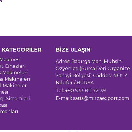
 KATEGORİLER
BİZE ULAŞIN
Makinesi
Adres: Badırga Mah. Muhsin
it Cihazları
Özyenice (Bursa Deri Organize
k Makineleri
Sanayi Bölgesi) Caddesi NO: 14
a Makineleri
Nilüfer / BURSA
l Makineler
Tel: +90 533 811 72 39
nesi
E-mail:
satis@mirzaexport.com
ji Sistemleri
çası
pmanları