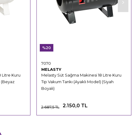
%20
7070
MELASTY
 Litre Kuru
Melasty Süt Sağma Makinesi 18 Litre Kuru
) (Beyaz
Tip Vakum Tankı (Ayaklı Model) (Siyah
Boyalı)
2.150,0 TL
2.687,5 TL
A