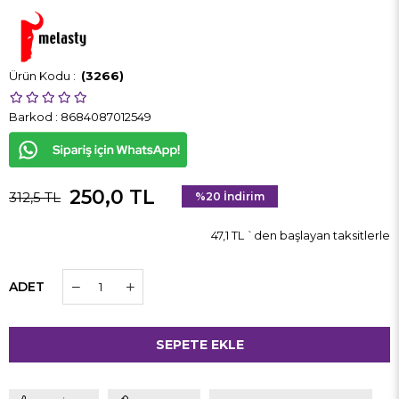
(3266)
Barkod
:
8684087012549
250,0 TL
312,5 TL
%
20
İndirim
47,1 TL
`den başlayan taksitlerle
ADET