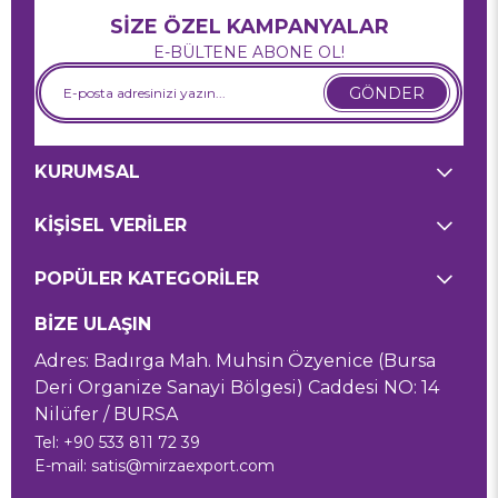
SİZE ÖZEL KAMPANYALAR
E-BÜLTENE ABONE OL!
GÖNDER
KURUMSAL
KİŞİSEL VERİLER
POPÜLER KATEGORİLER
BİZE ULAŞIN
Adres: Badırga Mah. Muhsin Özyenice (Bursa
Deri Organize Sanayi Bölgesi) Caddesi NO: 14
Nilüfer / BURSA
Tel: +90 533 811 72 39
E-mail:
satis@mirzaexport.com