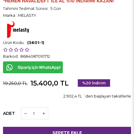
*HEMEN HAVALE/EFT İLE AL %10 İNDİRİMİ KAZAN!
Tahmini Teslimat Süresi
:
5 Gün
Marka
:
MELASTY
(3601-1)
Barkod
:
8684087010712
15.400,0 TL
19.250,0 TL
%
20
İndirim
2.902,4 TL
`den başlayan taksitlerle
ADET