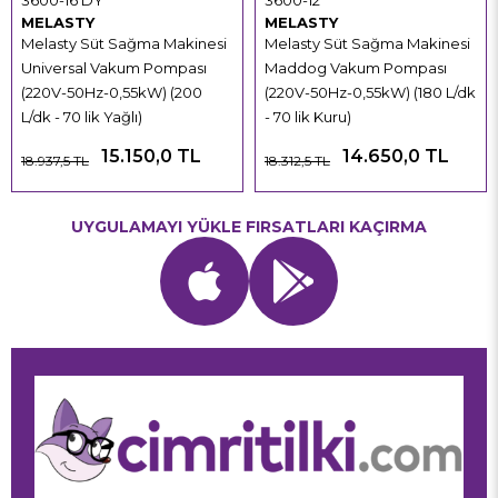
3600-16 DY
3600-12
MELASTY
MELASTY
Melasty Süt Sağma Makinesi
Melasty Süt Sağma Makinesi
Universal Vakum Pompası
Maddog Vakum Pompası
(220V-50Hz-0,55kW) (200
(220V-50Hz-0,55kW) (180 L/dk
L/dk - 70 lik Yağlı)
- 70 lik Kuru)
15.150,0 TL
14.650,0 TL
18.937,5 TL
18.312,5 TL
UYGULAMAYI YÜKLE FIRSATLARI KAÇIRMA