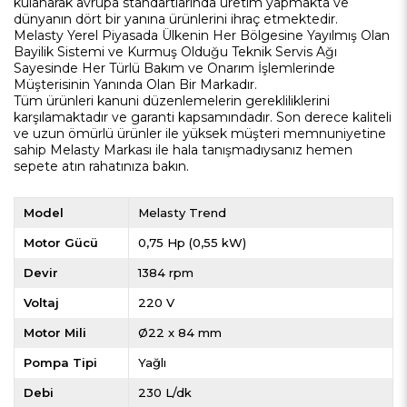
kulanarak avrupa standartlarında üretim yapmakta ve
dünyanın dört bir yanına ürünlerini ihraç etmektedir.
Melasty Yerel Piyasada Ülkenin Her Bölgesine Yayılmış Olan
Bayilik Sistemi ve Kurmuş Olduğu Teknik Servis Ağı
Sayesinde Her Türlü Bakım ve Onarım İşlemlerinde
Müşterisinin Yanında Olan Bir Markadır.
Tüm ürünleri kanuni düzenlemelerin gerekliliklerini
karşılamaktadır ve garanti kapsamındadır. Son derece kaliteli
ve uzun ömürlü ürünler ile yüksek müşteri memnuniyetine
sahip Melasty Markası ile hala tanışmadıysanız hemen
sepete atın rahatınıza bakın.
Model
Melasty Trend
Motor Gücü
0,75 Hp (0,55 kW)
Devir
1384 rpm
Voltaj
220 V
Motor Mili
Ø22 x 84 mm
Pompa Tipi
Yağlı
Debi
230 L/dk