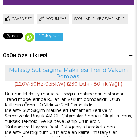
TAVSIYE ET
YORUM YAZ
SORULAR (0) VE CEVAPLAR (0)
Telegram
ÜRÜN ÖZELLIKLERI
Melasty Süt Sağma Makinesi Trend Vakum
Pompası
(220V-50Hz-0,55kW) (230 L/dk - 80 lik Yağlı)
Bu ürün Melasty marka süt sağım makinelerinin standart
Trend modellerinde kullanılan vakum pompasıdır.
Ürün
Kullanım Ömrü 10 Yıldır ve 2 Yıl Garantilidir.
Melasty Süt Sağım Makineleri Tamamen Yerli ve Milli
Sermaye ile Büyük AR-GE Çalışmaları Sonucu Oluşturulmuş,
Yüksek Teknoloji ve Kaliteye Sahip Ürünlerdir.
"Kullanıcı ve Hayvan Dostu" sloganıyla hareket eden
Melasty ürettiği tüm ürünlerde en kaliteli materyaller