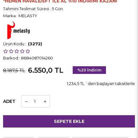
*HEMEN HAVALE/EFT İLE AL %10 İNDİRİMİ KAZAN!
Tahmini Teslimat Süresi
:
5 Gün
Marka
:
MELASTY
(3272)
Barkod
:
8684087014260
6.550,0 TL
8.187,5 TL
%
20
İndirim
1.234,5 TL
`den başlayan taksitlerle
ADET