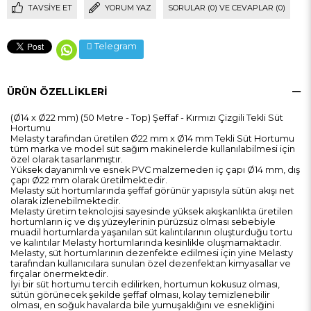
TAVSIYE ET
YORUM YAZ
SORULAR (0) VE CEVAPLAR (0)
Telegram
ÜRÜN ÖZELLIKLERI
(Ø14 x Ø22 mm) (50 Metre - Top) Şeffaf - Kırmızı Çizgili Tekli Süt
Hortumu
Melasty tarafından üretilen Ø22 mm x Ø14 mm Tekli Süt Hortumu
tüm marka ve model süt sağım makinelerde kullanılabilmesi için
özel olarak tasarlanmıştır.
Yüksek dayanımlı ve esnek PVC malzemeden iç çapı Ø14 mm, dış
çapı Ø22 mm olarak üretilmektedir.
Melasty süt hortumlarında şeffaf görünür yapısıyla sütün akışı net
olarak izlenebilmektedir.
Melasty üretim teknolojisi sayesinde yüksek akışkanlıkta üretilen
hortumların iç ve dış yüzeylerinin pürüzsüz olması sebebiyle
muadil hortumlarda yaşanılan süt kalıntılarının oluşturduğu tortu
ve kalıntılar Melasty hortumlarında kesinlikle oluşmamaktadır.
Melasty, süt hortumlarının dezenfekte edilmesi için yine Melasty
tarafından kullanıcılara sunulan özel dezenfektan kimyasallar ve
fırçalar önermektedir.
İyi bir süt hortumu tercih edilirken, hortumun kokusuz olması,
sütün görünecek şekilde şeffaf olması, kolay temizlenebilir
olması, en soğuk havalarda bile yumuşaklığını ve esnekliğini