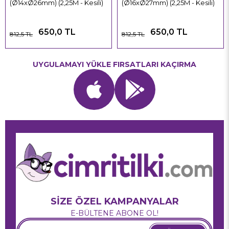
(Ø14xØ26mm) (2,25M - Kesili)
(Ø16xØ27mm) (2,25M - Kesili)
650,0 TL
650,0 TL
812,5 TL
812,5 TL
UYGULAMAYI YÜKLE FIRSATLARI KAÇIRMA
SİZE ÖZEL KAMPANYALAR
E-BÜLTENE ABONE OL!