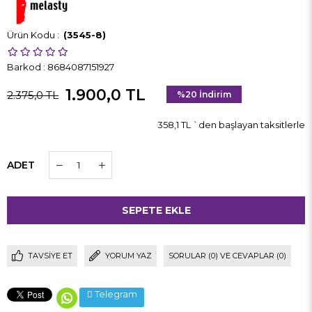
(3545-8)
Barkod
:
8684087151927
1.900,0 TL
2.375,0 TL
%
20
İndirim
358,1 TL
`den başlayan taksitlerle
ADET
TAVSIYE ET
YORUM YAZ
SORULAR (0) VE CEVAPLAR (0)
Telegram