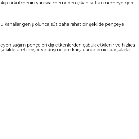
ı yakıp ürkütmenin yanısıra memeden çıkan sütün memeye geri
 kanallar geniş olunca süt daha rahat bir şekilde pençeye
meyen sağım pençeleri dış etkenlerden çabuk etkilenir ve hızlıca
şekilde üretilmiştir ve düşmelere karşı darbe emici parçalarla