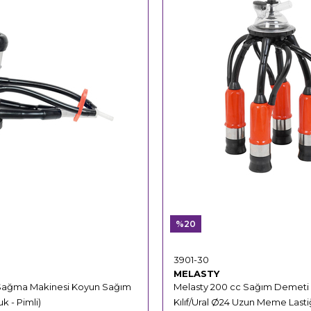
%20
3901-30
MELASTY
 Sağma Makinesi Koyun Sağım
Melasty 200 cc Sağım Demeti (
k - Pimli)
Kılıf/Ural Ø24 Uzun Meme Last