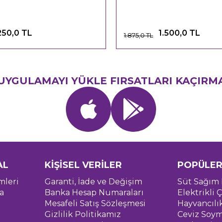
250,0 TL
1.500,0 TL
1.875,0 TL
UYGULAMAYI YÜKLE FIRSATLARI KAÇIRM
AL
KİŞİSEL VERİLER
POPÜLER
mleri
Garanti, İade ve Değişim
Süt Sağım 
a
Banka Hesap Numaraları
Elektrikli Ç
Mesafeli Satış Sözleşmesi
Hayvancılı
Gizlilik Politikamız
Ceviz Soym