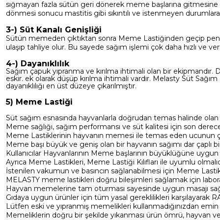
sığmayan fazla sütün geri dönerek meme başlarına gitmesine 
dönmesi sonucu mastitis gibi sıkıntılı ve istenmeyen durumlara 
3-) Süt Kanalı Genişliği
Sütün memeden çıktıktan sonra Meme Lastiğinden geçip pençeye 
ulaşıp tahliye olur. Bu sayede sağım işlemi çok daha hızlı ve veri
4-) Dayanıklılık
Sağım çapuk yıpranma ve kırılma ihtimali olan bir ekipmandır. Da
eskir. ek olarak düşüp kırılma ihtimali vardır. Melasty Süt Sağı
dayanıklılığı en üst düzeye çıkarılmıştır.
5) Meme Lastiği
Süt sağım esnasında hayvanlarla doğrudan temas halinde olan 
Meme sağlığı, sağım performansı ve süt kalitesi için son derece
Meme Lastiklerinin hayvanın memesi ile temas eden ucunun çapl
Meme başı büyük ve geniş olan bir hayvanın sağımı dar çaplı bir
Kullanıcılar Hayvanlarının Meme başlarının büyüklüğüne uygun ş
Ayrıca Meme Lastikleri, Meme Lastiği Kılıfları ile uyumlu olmalıd
İstenilen vakumun ve basıncın sağlanabilmesi için Meme Lastikeri
MELASTY meme lastikleri doğru bileşimleri sağlamak için labora
Hayvan memelerine tam oturması sayesinde uygun masajı sağ
Gıdaya uygun ürünler için tüm yasal gereklilikleri karşılayarak R
Lütfen eski ve yıpranmış memelikleri kullanmadığınızdan emin
Memeliklerin doğru bir şekilde yıkanması ürün ömrü, hayvan ve 