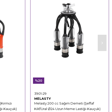
%20
3901-29
MELASTY
Kırmızı
Melasty 200 cc Sağım Demeti (Şeffaf
iği-Kauçuk)
Kılıf/Ural Ø24 Uzun Meme Lastiği-Kauçuk)