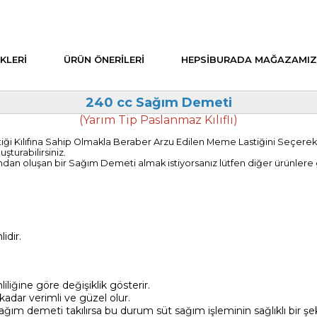
KLERI
ÜRÜN ÖNERILERI
HEPSIBURADA MAĞAZAMIZ
240 cc Sağım Demeti
(Yarım Tip Paslanmaz Kılıflı)
ılıfına Sahip Olmakla Beraber Arzu Edilen Meme Lastiğini Seçerek Sipa
şturabilirsiniz.
ndan oluşan bir Sağım Demeti almak istiyorsanız lütfen diğer ürünlere g
idir.
liğine göre değişiklik gösterir.
adar verimli ve güzel olur.
ağım demeti takılırsa bu durum süt sağım işleminin sağlıklı bir şe