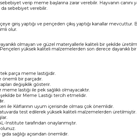
sebebiyet verip meme başlarına zarar verebilir. Hayvanın canın
da sebebiyet verebilir.
giriş yaptığı ve pençeden çıkış yaptığı kanallar mevcuttur. Bu
mli olur.
yanıklı olmayan ve güzel materyallerle kaliteli bir şekilde üretil
m Pençeleri yüksek kaliteli malzemelerden son derece dayanıklı bir 
tek parça meme lastiğidir.
 önemli bir parçadır.
arı değişiklik gösterir.
 meme lastiği ile pek sağlıklı olmayacaktır.
ekilde bir Meme Lastiği tercih etmelidir.
ır.
 ile Kılıflarının uyum içerisinde olması çok önemlidir.
tuvarda test edilerek yüksek kaliteli malzemelerden üretilmiştir.
lar.
AL-Institute tarafından onaylanmıştır.
 olunuz.
gıda sağlığı açısından önemlidir.