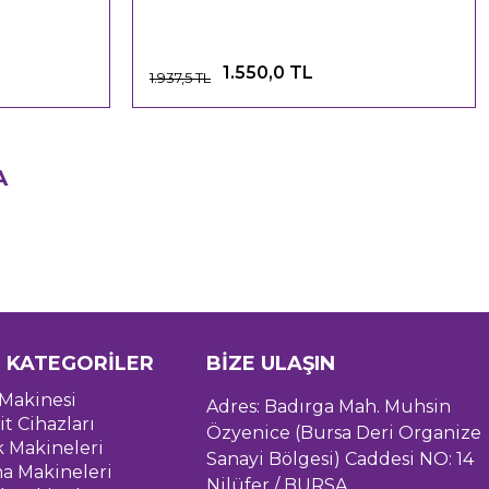
1.550,0 TL
1.937,5 TL
A
 KATEGORİLER
BİZE ULAŞIN
Makinesi
Adres: Badırga Mah. Muhsin
it Cihazları
Özyenice (Bursa Deri Organize
k Makineleri
Sanayi Bölgesi) Caddesi NO: 14
a Makineleri
Nilüfer / BURSA