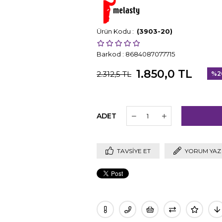
(3903-20)
Barkod
:
8684087077715
1.850,0 TL
2.312,5 TL
%
2
İndi
ADET
TAVSIYE ET
YORUM YAZ