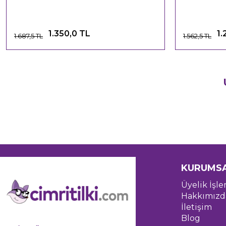
1.350,0 TL
1.
1.687,5 TL
1.562,5 TL
KURUMS
Üyelik İşle
Hakkımızd
İletişim
Blog