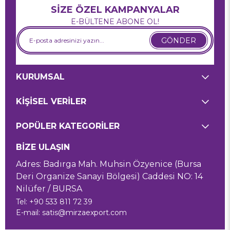
SİZE ÖZEL KAMPANYALAR
E-BÜLTENE ABONE OL!
GÖNDER
KURUMSAL
KİŞİSEL VERİLER
POPÜLER KATEGORİLER
BİZE ULAŞIN
Adres: Badırga Mah. Muhsin Özyenice (Bursa
Deri Organize Sanayi Bölgesi) Caddesi NO: 14
Nilüfer / BURSA
Tel: +90 533 811 72 39
E-mail:
satis@mirzaexport.com