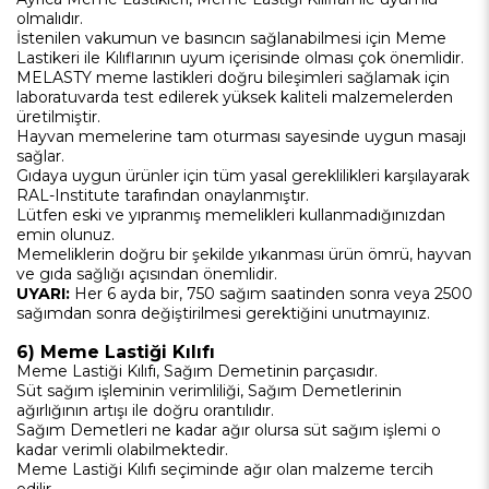
olmalıdır.
İstenilen vakumun ve basıncın sağlanabilmesi için Meme
Lastikeri ile Kılıflarının uyum içerisinde olması çok önemlidir.
MELASTY meme lastikleri doğru bileşimleri sağlamak için
laboratuvarda test edilerek yüksek kaliteli malzemelerden
üretilmiştir.
Hayvan memelerine tam oturması sayesinde uygun masajı
sağlar.
Gıdaya uygun ürünler için tüm yasal gereklilikleri karşılayarak
RAL-Institute tarafından onaylanmıştır.
Lütfen eski ve yıpranmış memelikleri kullanmadığınızdan
emin olunuz.
Memeliklerin doğru bir şekilde yıkanması ürün ömrü, hayvan
ve gıda sağlığı açısından önemlidir.
UYARI:
Her 6 ayda bir, 750 sağım saatinden sonra veya 2500
sağımdan sonra değiştirilmesi gerektiğini unutmayınız.
6) Meme Lastiği Kılıfı
Meme Lastiği Kılıfı, Sağım Demetinin parçasıdır.
Süt sağım işleminin verimliliği, Sağım Demetlerinin
ağırlığının artışı ile doğru orantılıdır.
Sağım Demetleri ne kadar ağır olursa süt sağım işlemi o
kadar verimli olabilmektedir.
Meme Lastiği Kılıfı seçiminde ağır olan malzeme tercih