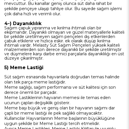
mevcuttur. Bu kanallar geniş olunca süt daha rahat bir
şekilde pençeye ulaşıp tahliye olur. Bu sayede sağım işlemi
çok daha hızlı ve verimli olur.
4-) Dayanıklılık
Sağım çapuk yıpranma ve kırılma ihtimali olan bir
ekipmandır. Dayanıklı olmayan ve güzel materyallerle kaliteli
bir şekilde üretilmeyen sağım pençeleri dış etkenlerden
çabuk etkilenir ve hızlıca eskir. ek olarak düşüp kırılma
ihtimali vardır. Melasty Süt Sağım Pençeleri yüksek kaliteli
malzemelerden son derece dayanıklı bir şekilde üretilmiştir
ve düşmelere karşı darbe emici parçalarla dayanıklılığı en üst
düzeye çıkarılmıştır.
5) Meme Lastiği
Süt sağım esnasında hayvanlarla doğrudan temas halinde
olan tek parça meme lastiğidir.
Meme sağlığı, sağım performansı ve süt kalitesi için son
derece önemli bir parçadır.
Meme Lastiklerinin hayvanın memesi ile temas eden
ucunun çapları değişiklik gösterir.
Meme başı büyük ve geniş olan bir hayvanın sağımı dar
çaplı bir meme lastiği ile pek sağlıklı olmayacaktır.
Kullanıcılar Hayvanlarının Meme başlarının büyüklüğüne
uygun şekilde bir Meme Lastiği tercih etmelidir.
Ayrıca Meme Lastikleri, Meme Lastiği Kılıfları ile uyumlu