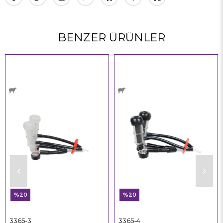
BENZER ÜRÜNLER
%20
%20
3365-3
3365-4