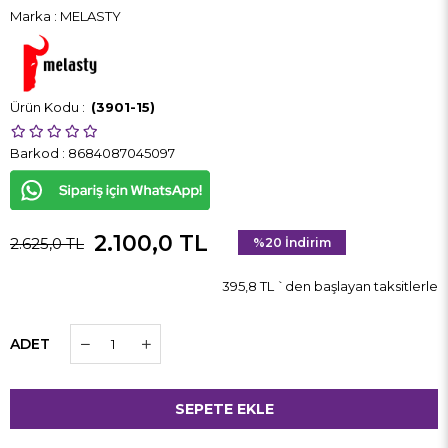
Marka
:
MELASTY
(3901-15)
Barkod
:
8684087045097
2.100,0 TL
2.625,0 TL
%
20
İndirim
395,8 TL
`den başlayan taksitlerle
ADET