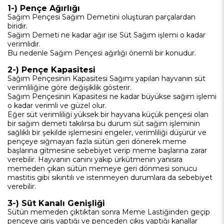
1-) Pençe Ağırlığı
Sağım Pençesi Sağım Demetini oluşturan parçalardan
biridir.
Sağım Demeti ne kadar ağır ise Süt Sağım işlemi o kadar
verimlidir.
Bu nedenle Sağım Pençesi ağırlığı önemli bir konudur.
2-) Pençe Kapasitesi
Sağım Pençesinin Kapasitesi Sağımı yapılan hayvanın süt
verimliliğine göre değişiklik gösterir.
Sağım Pençesinin Kapasitesi ne kadar büyükse sağım işlemi
o kadar verimli ve güzel olur.
Eğer süt verimliliği yüksek bir hayvana küçük pençesi olan
bir sağım demeti takılırsa bu durum süt sağım işleminin
sağlıklı bir şekilde işlemesini engeler, verimliliği düşürür ve
pençeye sığmayan fazla sütün geri dönerek meme
başlarına gitmesine sebebiyet verip meme başlarına zarar
verebilir. Hayvanın canını yakıp ürkütmenin yanısıra
memeden çıkan sütün memeye geri dönmesi sonucu
mastitis gibi sıkıntılı ve istenmeyen durumlara da sebebiyet
verebilir.
3-) Süt Kanalı Genişliği
Sütün memeden çıktıktan sonra Meme Lastiğinden geçip
pençeye giriş yaptığı ve pençeden çıkış yaptığı kanallar