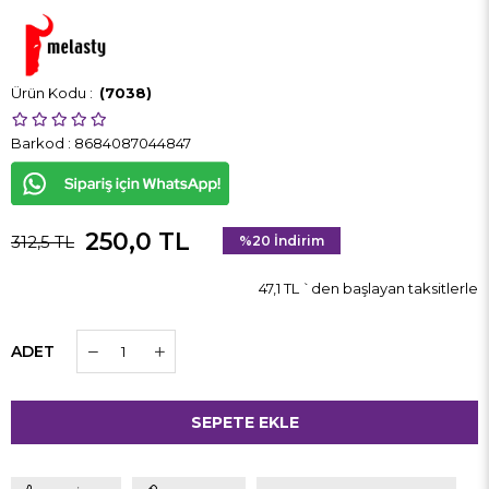
(7038)
Barkod
:
8684087044847
250,0 TL
312,5 TL
%
20
İndirim
47,1 TL
`den başlayan taksitlerle
ADET