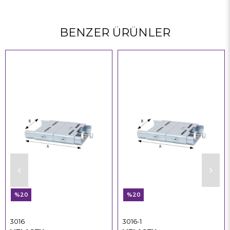
BENZER ÜRÜNLER
%20
%20
3016
3016-1