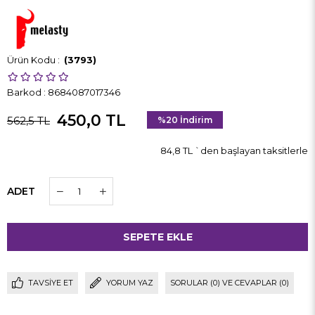
(3793)
Barkod
:
8684087017346
450,0 TL
562,5 TL
%
20
İndirim
84,8 TL
`den başlayan taksitlerle
ADET
TAVSIYE ET
YORUM YAZ
SORULAR (0) VE CEVAPLAR (0)