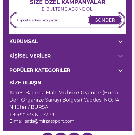
SİZE ÖZEL KAMPANYALAR
E-BÜLTENE ABONE OL!
GÖNDER
KURUMSAL
KİŞİSEL VERİLER
POPÜLER KATEGORİLER
BİZE ULAŞIN
Adres: Badırga Mah. Muhsin Özyenice (Bursa
Deri Organize Sanayi Bölgesi) Caddesi NO: 14
Nilüfer / BURSA
Tel: +90 533 811 72 39
E-mail:
satis@mirzaexport.com