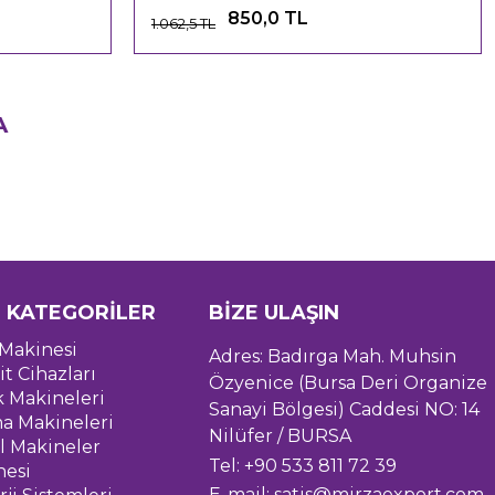
850,0 TL
1.062,5 TL
A
 KATEGORİLER
BİZE ULAŞIN
Makinesi
Adres: Badırga Mah. Muhsin
it Cihazları
Özyenice (Bursa Deri Organize
k Makineleri
Sanayi Bölgesi) Caddesi NO: 14
a Makineleri
Nilüfer / BURSA
l Makineler
Tel: +90 533 811 72 39
nesi
E-mail:
satis@mirzaexport.com