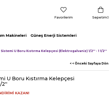
Favorilerim
Sepetim
0
ım Makineleri
Güneş Enerji Sistemleri
Sistemi U Boru Kıstırma Kelepçesi (Elektrogalvaniz) 1/2'' - 1 1/2''
< < Önceki Sayfaya Dön
mi U Boru Kıstırma Kelepçesi
/2''
NDİRİMİ KAZAN!