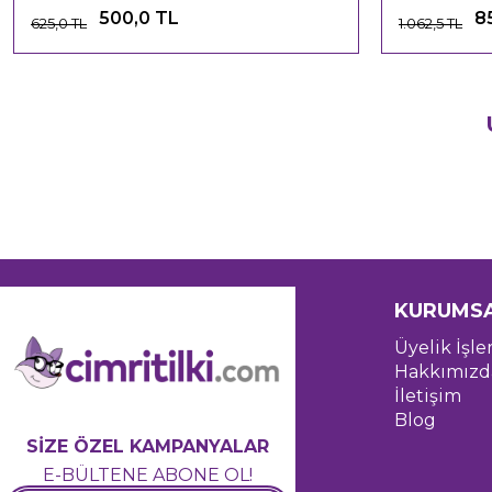
500,0 TL
8
625,0 TL
1.062,5 TL
KURUMS
Üyelik İşle
Hakkımızd
İletişim
Blog
SİZE ÖZEL KAMPANYALAR
E-BÜLTENE ABONE OL!