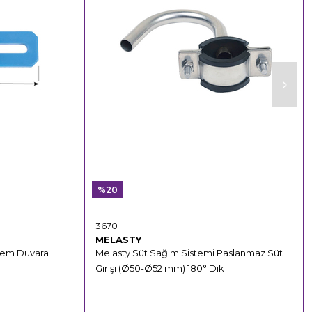
%20
3670
MELASTY
stem Duvara
Melasty Süt Sağım Sistemi Paslanmaz Süt
Girişi (Ø50-Ø52 mm) 180° Dik