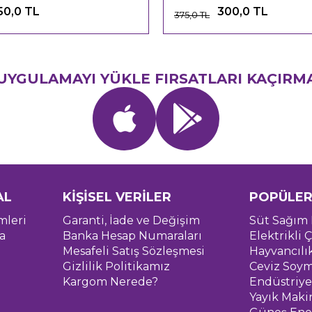
50,0 TL
300,0 TL
375,0 TL
UYGULAMAYI YÜKLE FIRSATLARI KAÇIRM
AL
KİŞİSEL VERİLER
POPÜLER
mleri
Garanti, İade ve Değişim
Süt Sağım 
a
Banka Hesap Numaraları
Elektrikli Ç
Mesafeli Satış Sözleşmesi
Hayvancılı
Gizlilik Politikamız
Ceviz Soym
Kargom Nerede?
Endüstriye
Yayık Maki