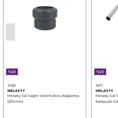
%20
%20
3382
3671
MELASTY
MELASTY
Melasty Süt Sağım Sistemi Boru Bağlantısı
Melasty Süt 
(Ø51 mm)
Kelepçeli Sü