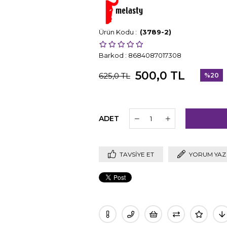
(3789-2)
Barkod
:
8684087017308
500,0 TL
625,0 TL
%
20
İndirim
ADET
TAVSIYE ET
YORUM YAZ