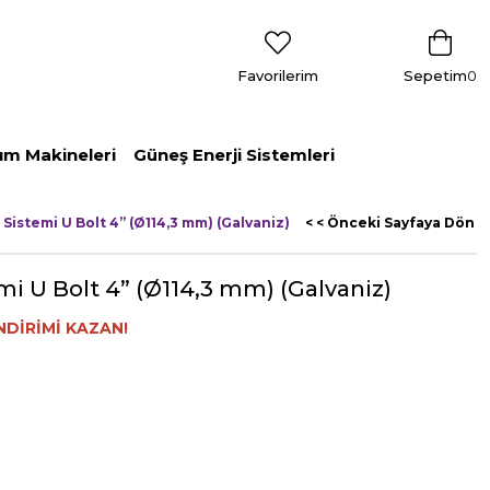
Favorilerim
Sepetim
0
ım Makineleri
Güneş Enerji Sistemleri
Sistemi U Bolt 4” (Ø114,3 mm) (Galvaniz)
< < Önceki Sayfaya Dön
i U Bolt 4” (Ø114,3 mm) (Galvaniz)
NDİRİMİ KAZAN!