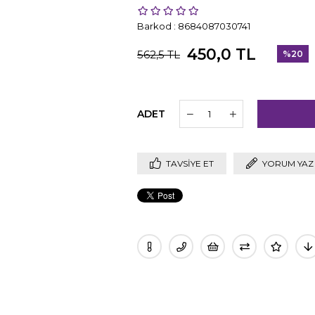
Barkod
:
8684087030741
450,0 TL
562,5 TL
%
20
İndirim
ADET
TAVSIYE ET
YORUM YAZ