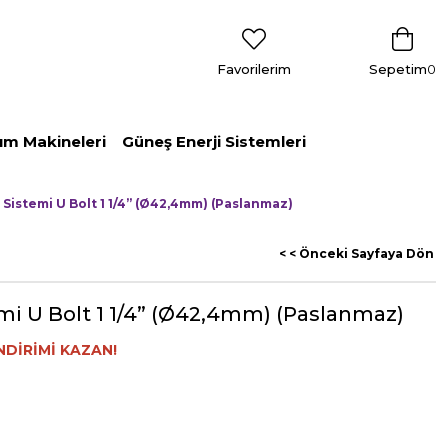
Favorilerim
Sepetim
0
ım Makineleri
Güneş Enerji Sistemleri
 Sistemi U Bolt 1 1/4” (Ø42,4mm) (Paslanmaz)
< < Önceki Sayfaya Dön
mi U Bolt 1 1/4” (Ø42,4mm) (Paslanmaz)
NDİRİMİ KAZAN!