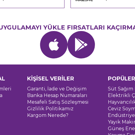
UYGULAMAYI YÜKLE FIRSATLARI KAÇIRM
AL
KİŞİSEL VERİLER
POPÜLER
mleri
Garanti, İade ve Değişim
Süt Sağım 
a
Banka Hesap Numaraları
Elektrikli Ç
Mesafeli Satış Sözleşmesi
Hayvancılı
Gizlilik Politikamız
Ceviz Soym
Kargom Nerede?
Endüstriye
Yayık Maki
Güneş Ener