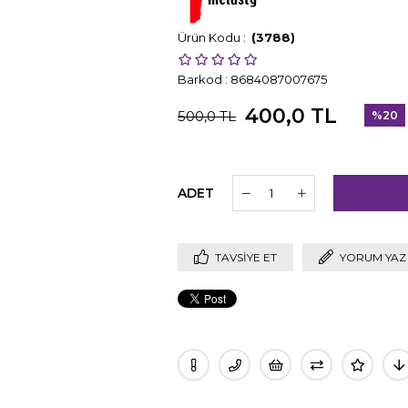
(3788)
Barkod
:
8684087007675
400,0 TL
500,0 TL
%
20
İndirim
ADET
TAVSIYE ET
YORUM YAZ