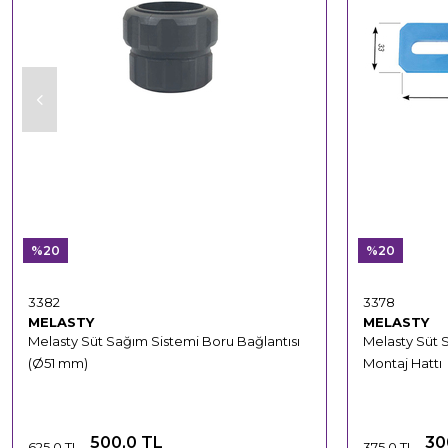
%20
%20
3382
3378
MELASTY
MELASTY
Melasty Süt Sağım Sistemi Boru Bağlantısı
Melasty Süt 
(Ø51 mm)
Montaj Hattı
500,0 TL
30
625,0 TL
375,0 TL