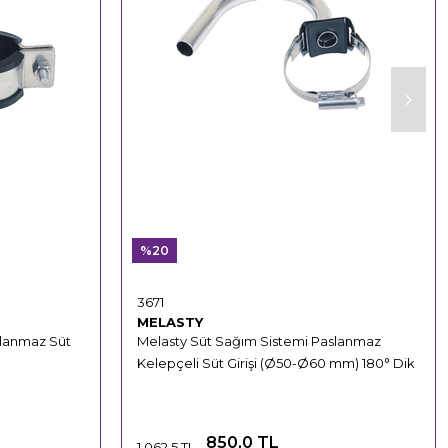
%20
3671
MELASTY
slanmaz Süt
Melasty Süt Sağım Sistemi Paslanmaz
Kelepçeli Süt Girişi (Ø50-Ø60 mm) 180° Dik
850,0 TL
1.062,5 TL