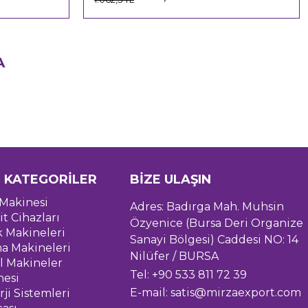
A
 KATEGORİLER
BİZE ULAŞIN
Makinesi
Adres: Badırga Mah. Muhsin
it Cihazları
Özyenice (Bursa Deri Organize
k Makineleri
Sanayi Bölgesi) Caddesi NO: 14
a Makineleri
Nilüfer / BURSA
l Makineler
Tel: +90 533 811 72 39
nesi
E-mail:
satis@mirzaexport.com
ji Sistemleri