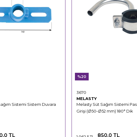
%20
3670
MELASTY
Sağım Sistemi Sistem Duvara
Melasty Süt Sağım Sistemi Pa
Girişi (Ø50-Ø52 mm) 180° Dik
0,0 TL
850,0 TL
1.062,5 TL