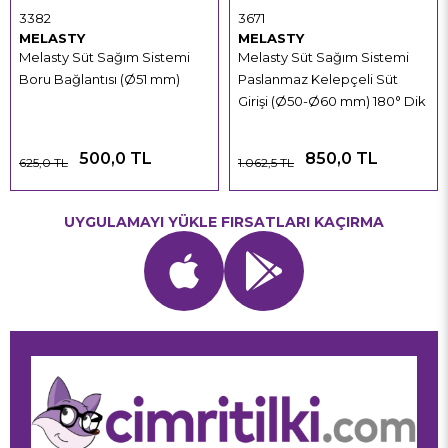
3382
3671
MELASTY
MELASTY
Melasty Süt Sağım Sistemi
Melasty Süt Sağım Sistemi
Boru Bağlantısı (Ø51 mm)
Paslanmaz Kelepçeli Süt
Girişi (Ø50-Ø60 mm) 180° Dik
500,0 TL
850,0 TL
625,0 TL
1.062,5 TL
UYGULAMAYI YÜKLE FIRSATLARI KAÇIRMA