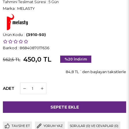
Tahmini Teslimat Süresi
:
5 Gün
Marka
:
MELASTY
(3910-50)
Barkod
:
8684087017636
450,0 TL
562,5 TL
%
20
İndirim
84,8 TL
`den başlayan taksitlerle
ADET
TAVSIYE ET
YORUM YAZ
SORULAR (0) VE CEVAPLAR (0)