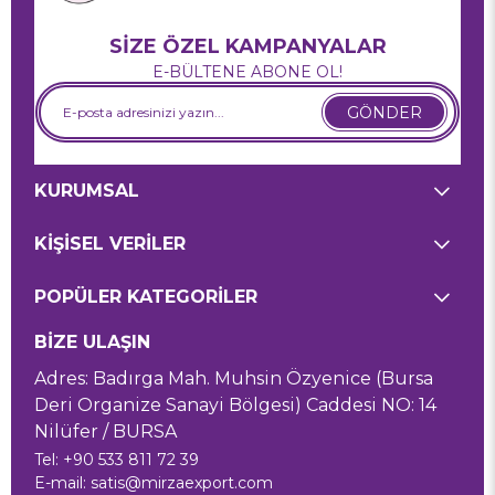
SİZE ÖZEL KAMPANYALAR
E-BÜLTENE ABONE OL!
GÖNDER
KURUMSAL
KİŞİSEL VERİLER
POPÜLER KATEGORİLER
BİZE ULAŞIN
Adres: Badırga Mah. Muhsin Özyenice (Bursa
Deri Organize Sanayi Bölgesi) Caddesi NO: 14
Nilüfer / BURSA
Tel: +90 533 811 72 39
E-mail:
satis@mirzaexport.com