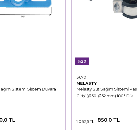
%20
3670
MELASTY
Sağım Sistemi Sistem Duvara
Melasty Süt Sağım Sistemi Pa
Girişi (Ø50-Ø52 mm) 180° Dik
0,0 TL
850,0 TL
1.062,5 TL