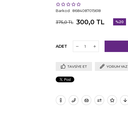
Barkod
:
8684087015618
300,0 TL
375,0 TL
%
20
İndirim
ADET
TAVSIYE ET
YORUM YAZ