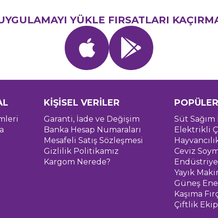
UYGULAMAYI YÜKLE FIRSATLARI KAÇIRM
AL
KİŞİSEL VERİLER
POPÜLER
mleri
Garanti, İade ve Değişim
Süt Sağım 
a
Banka Hesap Numaraları
Elektrikli Ç
Mesafeli Satış Sözleşmesi
Hayvancılı
Gizlilik Politikamız
Ceviz Soym
Kargom Nerede?
Endüstriye
Yayık Maki
Güneş Ener
Kaşıma Fır
Çiftlik Eki