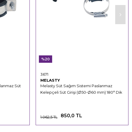
%20
3671
MELASTY
slanmaz Süt
Melasty Süt Sağım Sistemi Paslanmaz
Kelepçeli Süt Girişi (Ø50-Ø60 mm) 180° Dik
850,0 TL
1.062,5 TL