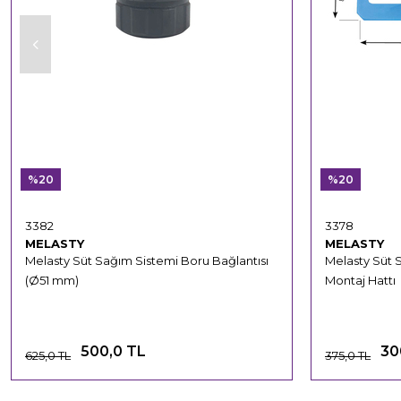
%20
%20
3382
3378
MELASTY
MELASTY
Melasty Süt Sağım Sistemi Boru Bağlantısı
Melasty Süt 
(Ø51 mm)
Montaj Hattı
500,0 TL
30
625,0 TL
375,0 TL