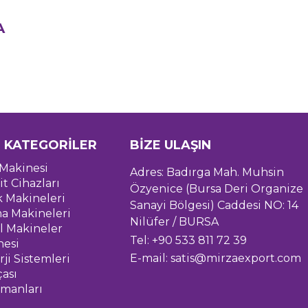
A
 KATEGORİLER
BİZE ULAŞIN
Makinesi
Adres: Badırga Mah. Muhsin
it Cihazları
Özyenice (Bursa Deri Organize
k Makineleri
Sanayi Bölgesi) Caddesi NO: 14
a Makineleri
Nilüfer / BURSA
l Makineler
Tel: +90 533 811 72 39
nesi
E-mail:
satis@mirzaexport.com
ji Sistemleri
çası
pmanları