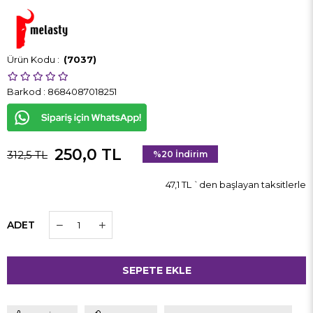
(7037)
Barkod
:
8684087018251
250,0 TL
312,5 TL
%
20
İndirim
47,1 TL
`den başlayan taksitlerle
ADET