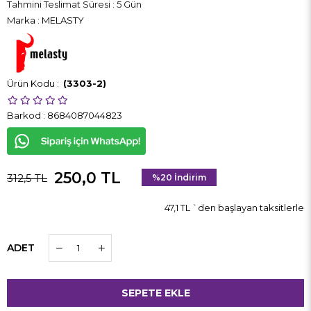
Tahmini Teslimat Süresi
:
5 Gün
Marka
:
MELASTY
(3303-2)
Barkod
:
8684087044823
250,0 TL
312,5 TL
%
20
İndirim
47,1 TL
`den başlayan taksitlerle
ADET