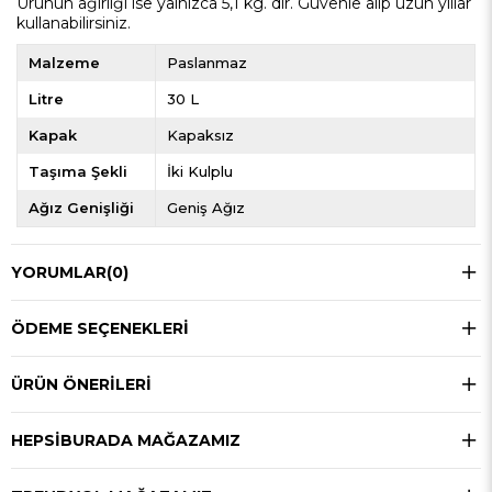
Ürünün ağırlığı ise yalnızca 5,1 kg. dır. Güvenle alıp uzun yıllar
kullanabilirsiniz.
Malzeme
Paslanmaz
Litre
30 L
Kapak
Kapaksız
Taşıma Şekli
İki Kulplu
Ağız Genişliği
Geniş Ağız
YORUMLAR
(0)
ÖDEME SEÇENEKLERI
ÜRÜN ÖNERILERI
HEPSIBURADA MAĞAZAMIZ