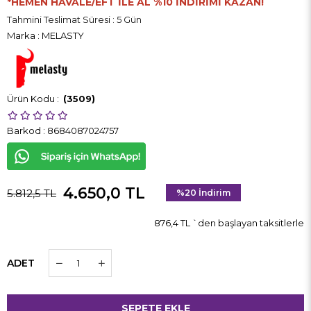
*HEMEN HAVALE/EFT İLE AL %10 İNDİRİMİ KAZAN!
Tahmini Teslimat Süresi
:
5 Gün
Marka
:
MELASTY
(3509)
Barkod
:
8684087024757
4.650,0 TL
5.812,5 TL
%
20
İndirim
876,4 TL
`den başlayan taksitlerle
ADET