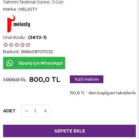
Tahmini Teslimat Süresi
:
5 Gün
Marka
:
MELASTY
(3672-1)
Barkod
:
8684087017032
800,0 TL
1.000,0 TL
%
20
İndirim
150,8 TL
`den başlayan taksitlerle
ADET