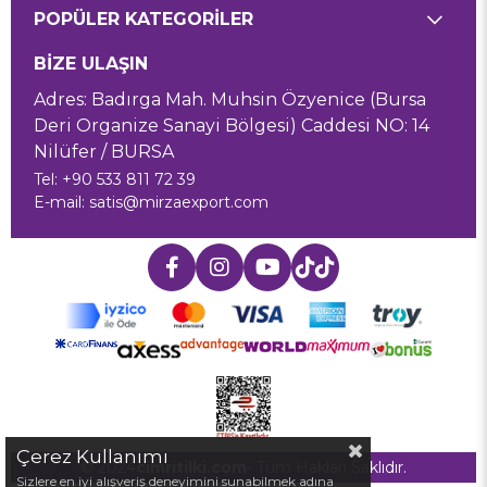
POPÜLER KATEGORİLER
BİZE ULAŞIN
Adres: Badırga Mah. Muhsin Özyenice (Bursa
Deri Organize Sanayi Bölgesi) Caddesi NO: 14
Nilüfer / BURSA
Tel: +90 533 811 72 39
E-mail:
satis@mirzaexport.com
Çerez Kullanımı
© 2024
cimritilki.com
- Tüm Hakları Saklıdır.
Sizlere en iyi alışveriş deneyimini sunabilmek adına