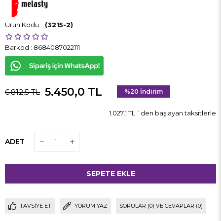
(3215-2)
Barkod
:
8684087022111
5.450,0 TL
6.812,5 TL
%
20
İndirim
1.027,1 TL
`den başlayan taksitlerle
ADET
TAVSIYE ET
YORUM YAZ
SORULAR (0) VE CEVAPLAR (0)