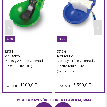
%20
%20
3215-1
3215-4
MELASTY
MELASTY
Melasty 2,5 Litre Otomatik
Melasty 4 Litre Otomatik
Plastik Suluk (Dilli)
Plastik Tekli Suluk
(Şamandıralı)
1.100,0 TL
3.550,0 TL
1.375,0 TL
4.437,5 TL
UYGULAMAYI YÜKLE FIRSATLARI KAÇIRMA