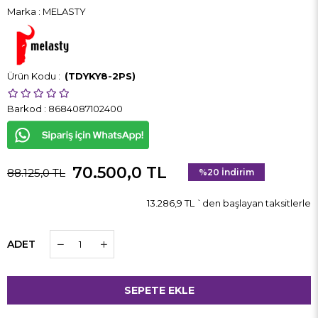
Marka
:
MELASTY
(TDYKY8-2PS)
Barkod
:
8684087102400
70.500,0 TL
88.125,0 TL
%
20
İndirim
13.286,9 TL
`den başlayan taksitlerle
ADET