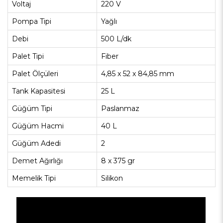
Voltaj
220 V
Pompa Tipi
Yağlı
Debi
500 L/dk
Palet Tipi
Fiber
Palet Ölçüleri
4,85 x 52 x 84,85 mm
Tank Kapasitesi
25 L
Güğüm Tipi
Paslanmaz
Güğüm Hacmi
40 L
Güğüm Adedi
2
Demet Ağırlığı
8 x 375 gr
Memelik Tipi
Silikon