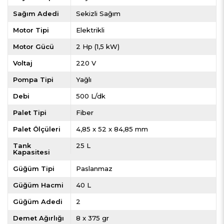
Sağım Adedi
Sekizli Sağım
Motor Tipi
Elektrikli
Motor Gücü
2 Hp (1,5 kW)
Voltaj
220 V
Pompa Tipi
Yağlı
Debi
500 L/dk
Palet Tipi
Fiber
Palet Ölçüleri
4,85 x 52 x 84,85 mm
Tank
25 L
Kapasitesi
Güğüm Tipi
Paslanmaz
Güğüm Hacmi
40 L
Güğüm Adedi
2
Demet Ağırlığı
8 x 375 gr