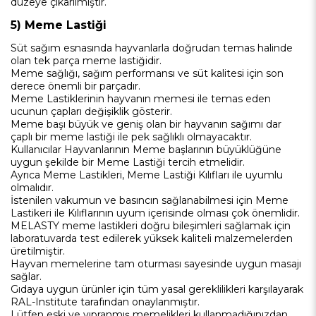
düzeye çıkarılmıştır.
5) Meme Lastiği
Süt sağım esnasında hayvanlarla doğrudan temas halinde
olan tek parça meme lastiğidir.
Meme sağlığı, sağım performansı ve süt kalitesi için son
derece önemli bir parçadır.
Meme Lastiklerinin hayvanın memesi ile temas eden
ucunun çapları değişiklik gösterir.
Meme başı büyük ve geniş olan bir hayvanın sağımı dar
çaplı bir meme lastiği ile pek sağlıklı olmayacaktır.
Kullanıcılar Hayvanlarının Meme başlarının büyüklüğüne
uygun şekilde bir Meme Lastiği tercih etmelidir.
Ayrıca Meme Lastikleri, Meme Lastiği Kılıfları ile uyumlu
olmalıdır.
İstenilen vakumun ve basıncın sağlanabilmesi için Meme
Lastikeri ile Kılıflarının uyum içerisinde olması çok önemlidir.
MELASTY meme lastikleri doğru bileşimleri sağlamak için
laboratuvarda test edilerek yüksek kaliteli malzemelerden
üretilmiştir.
Hayvan memelerine tam oturması sayesinde uygun masajı
sağlar.
Gıdaya uygun ürünler için tüm yasal gereklilikleri karşılayarak
RAL-Institute tarafından onaylanmıştır.
Lütfen eski ve yıpranmış memelikleri kullanmadığınızdan