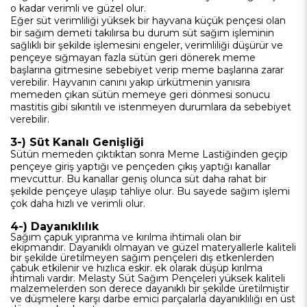
o kadar verimli ve güzel olur.
Eğer süt verimliliği yüksek bir hayvana küçük pençesi olan
bir sağım demeti takılırsa bu durum süt sağım işleminin
sağlıklı bir şekilde işlemesini engeler, verimliliği düşürür ve
pençeye sığmayan fazla sütün geri dönerek meme
başlarına gitmesine sebebiyet verip meme başlarına zarar
verebilir. Hayvanın canını yakıp ürkütmenin yanısıra
memeden çıkan sütün memeye geri dönmesi sonucu
mastitis gibi sıkıntılı ve istenmeyen durumlara da sebebiyet
verebilir.
3-) Süt Kanalı Genişliği
Sütün memeden çıktıktan sonra Meme Lastiğinden geçip
pençeye giriş yaptığı ve pençeden çıkış yaptığı kanallar
mevcuttur. Bu kanallar geniş olunca süt daha rahat bir
şekilde pençeye ulaşıp tahliye olur. Bu sayede sağım işlemi
çok daha hızlı ve verimli olur.
4-) Dayanıklılık
Sağım çapuk yıpranma ve kırılma ihtimali olan bir
ekipmandır. Dayanıklı olmayan ve güzel materyallerle kaliteli
bir şekilde üretilmeyen sağım pençeleri dış etkenlerden
çabuk etkilenir ve hızlıca eskir. ek olarak düşüp kırılma
ihtimali vardır. Melasty Süt Sağım Pençeleri yüksek kaliteli
malzemelerden son derece dayanıklı bir şekilde üretilmiştir
ve düşmelere karşı darbe emici parçalarla dayanıklılığı en üst