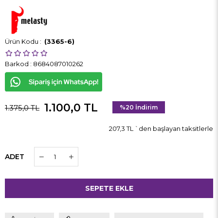
(3365-6)
Barkod
:
8684087010262
1.100,0 TL
1.375,0 TL
%
20
İndirim
207,3 TL
`den başlayan taksitlerle
ADET