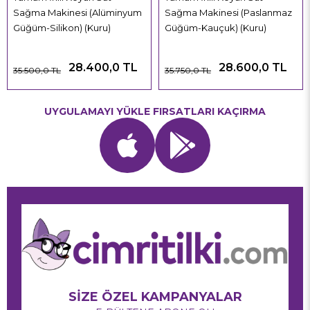
Sağma Makinesi (Alüminyum
Sağma Makinesi (Paslanmaz
Güğüm-Silikon) (Kuru)
Güğüm-Kauçuk) (Kuru)
28.400,0 TL
28.600,0 TL
35.500,0 TL
35.750,0 TL
UYGULAMAYI YÜKLE FIRSATLARI KAÇIRMA
SİZE ÖZEL KAMPANYALAR