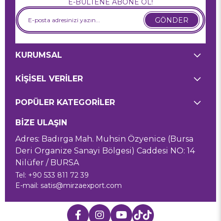
E-BÜLTENE ABONE OL!
GÖNDER
KURUMSAL
KİŞİSEL VERİLER
POPÜLER KATEGORİLER
BİZE ULAŞIN
Adres: Badırga Mah. Muhsin Özyenice (Bursa
Deri Organize Sanayi Bölgesi) Caddesi NO: 14
Nilüfer / BURSA
Tel: +90 533 811 72 39
E-mail:
satis@mirzaexport.com