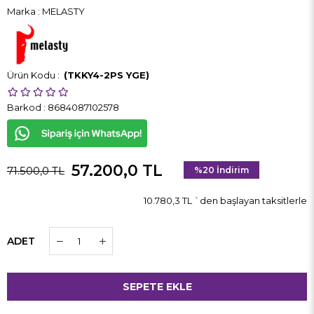
Marka
:
MELASTY
(TKKY4-2PS YGE)
Barkod
:
8684087102578
57.200,0 TL
71.500,0 TL
%
20
İndirim
10.780,3 TL
`den başlayan taksitlerle
ADET