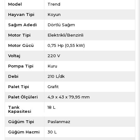
Model
Trend
Hayvan Tipi
Koyun
Sağım Adedi
Dörtlü Sağım
Motor Tipi
Elektrikli/Benzinli
Motor Gücü
0,75 Hp (0,55 kW)
Voltaj
220 V
Pompa Tipi
Kuru
Debi
210 L/dk
Palet Tipi
Grafit
Palet Ölçüleri
4,9 x 43 x 79,95 mm
Tank
18 L
Kapasitesi
Güğüm Tipi
Paslanmaz
Güğüm Hacmi
30 L