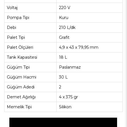
Voltaj
220 V
Pompa Tipi
Kuru
Debi
210 L/dk
Palet Tipi
Grafit
Palet Ölçüleri
4,9 x 43 x 79,95 mm
Tank Kapasitesi
18 L
Güğüm Tipi
Paslanmaz
Güğüm Hacmi
30 L
Güğüm Adedi
2
Demet Ağırlığı
4 x 375 gr
Memelik Tipi
Silikon