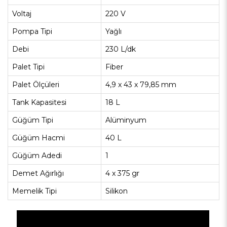
Voltaj
220 V
Pompa Tipi
Yağlı
Debi
230 L/dk
Palet Tipi
Fiber
Palet Ölçüleri
4,9 x 43 x 79,85 mm
Tank Kapasitesi
18 L
Güğüm Tipi
Alüminyum
Güğüm Hacmi
40 L
Güğüm Adedi
1
Demet Ağırlığı
4 x 375 gr
Memelik Tipi
Silikon