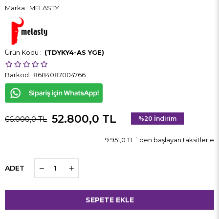
Marka
:
MELASTY
(TDYKY4-AS YGE)
Barkod
:
8684087004766
52.800,0 TL
66.000,0 TL
%
20
İndirim
9.951,0 TL
`den başlayan taksitlerle
ADET