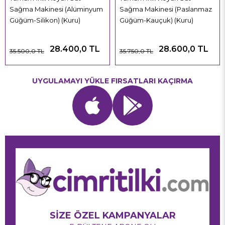
Sağma Makinesi (Alüminyum
Sağma Makinesi (Paslanmaz
Güğüm-Silikon) (Kuru)
Güğüm-Kauçuk) (Kuru)
28.400,0 TL
28.600,0 TL
35.500,0 TL
35.750,0 TL
UYGULAMAYI YÜKLE FIRSATLARI KAÇIRMA
SİZE ÖZEL KAMPANYALAR