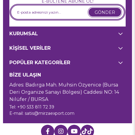
E-BÜLTENE ABONE OL!
GÖNDER
KURUMSAL
KİŞİSEL VERİLER
POPÜLER KATEGORİLER
BİZE ULAŞIN
Adres: Badırga Mah. Muhsin Özyenice (Bursa
Deri Organize Sanayi Bölgesi) Caddesi NO: 14
Nilüfer / BURSA
Tel: +90 533 811 72 39
E-mail:
satis@mirzaexport.com