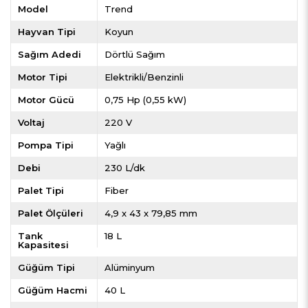
Model
Trend
Hayvan Tipi
Koyun
Sağım Adedi
Dörtlü Sağım
Motor Tipi
Elektrikli/Benzinli
Motor Gücü
0,75 Hp (0,55 kW)
Voltaj
220 V
Pompa Tipi
Yağlı
Debi
230 L/dk
Palet Tipi
Fiber
Palet Ölçüleri
4,9 x 43 x 79,85 mm
Tank
18 L
Kapasitesi
Güğüm Tipi
Alüminyum
Güğüm Hacmi
40 L