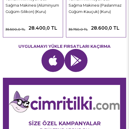
Sağma Makinesi (Alüminyum
Sağma Makinesi (Paslanmaz
Güğüm-Silikon) (Kuru)
Güğüm-Kauçuk) (Kuru)
28.400,0 TL
28.600,0 TL
35.500,0 TL
35.750,0 TL
UYGULAMAYI YÜKLE FIRSATLARI KAÇIRMA
SİZE ÖZEL KAMPANYALAR