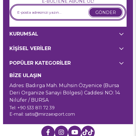
E-BÜLTENE ABONE OL!
GÖNDER
KURUMSAL
KİŞİSEL VERİLER
POPÜLER KATEGORİLER
BİZE ULAŞIN
Adres: Badırga Mah. Muhsin Özyenice (Bursa
Deri Organize Sanayi Bölgesi) Caddesi NO: 14
Nilüfer / BURSA
Tel: +90 533 811 72 39
E-mail:
satis@mirzaexport.com