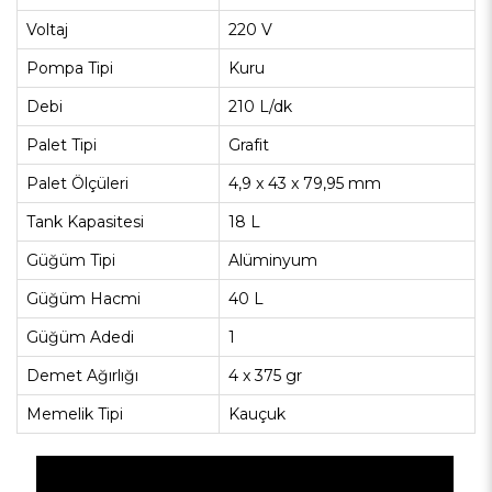
Voltaj
220 V
Pompa Tipi
Kuru
Debi
210 L/dk
Palet Tipi
Grafit
Palet Ölçüleri
4,9 x 43 x 79,95 mm
Tank Kapasitesi
18 L
Güğüm Tipi
Alüminyum
Güğüm Hacmi
40 L
Güğüm Adedi
1
Demet Ağırlığı
4 x 375 gr
Memelik Tipi
Kauçuk