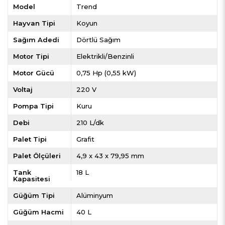
Model
Trend
Hayvan Tipi
Koyun
Sağım Adedi
Dörtlü Sağım
Motor Tipi
Elektrikli/Benzinli
Motor Gücü
0,75 Hp (0,55 kW)
Voltaj
220 V
Pompa Tipi
Kuru
Debi
210 L/dk
Palet Tipi
Grafit
Palet Ölçüleri
4,9 x 43 x 79,95 mm
Tank
18 L
Kapasitesi
Güğüm Tipi
Alüminyum
Güğüm Hacmi
40 L