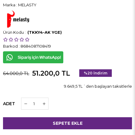
Marka
:
MELASTY
(TKKY4-AK YGE)
Barkod
:
8684087108419
51.200,0 TL
64.000,0 TL
%
20
İndirim
9.649,5 TL
`den başlayan taksitlerle
ADET