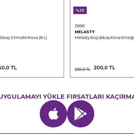
%20
3698
MELASTY
kbaş 3 Emzikli Kova (8 L)
Melasty Küçükbaş Kova Emziği 
50,0 TL
200,0 TL
250,0 TL
UYGULAMAYI YÜKLE FIRSATLARI KAÇIRM