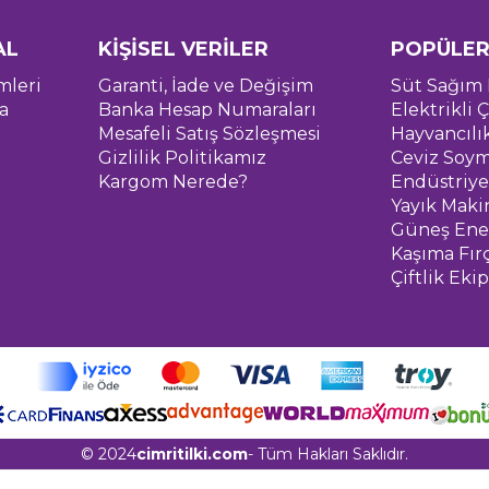
AL
KİŞİSEL VERİLER
POPÜLER
mleri
Garanti, İade ve Değişim
Süt Sağım 
a
Banka Hesap Numaraları
Elektrikli Ç
Mesafeli Satış Sözleşmesi
Hayvancılı
Gizlilik Politikamız
Ceviz Soym
Kargom Nerede?
Endüstriye
Yayık Maki
Güneş Ener
Kaşıma Fır
Çiftlik Eki
© 2024
cimritilki.com
- Tüm Hakları Saklıdır.