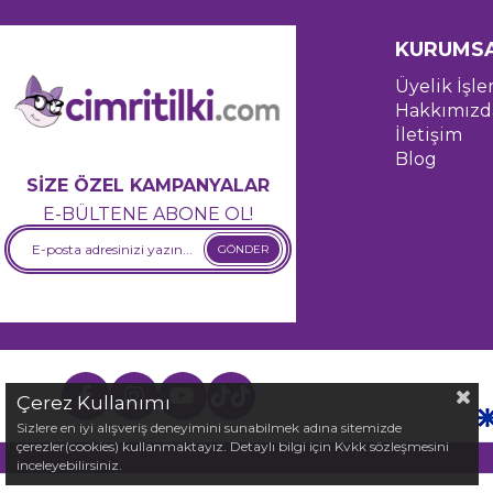
KURUMS
Üyelik İşle
Hakkımızd
İletişim
Blog
SİZE ÖZEL KAMPANYALAR
E-BÜLTENE ABONE OL!
GÖNDER
Çerez Kullanımı
Sizlere en iyi alışveriş deneyimini sunabilmek adına sitemizde
çerezler(cookies) kullanmaktayız. Detaylı bilgi için Kvkk sözleşmesini
inceleyebilirsiniz.