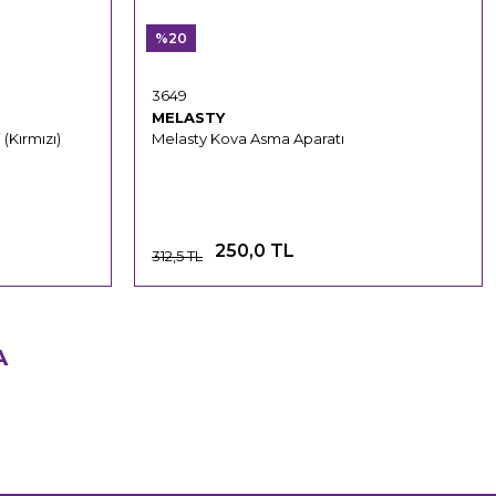
%20
3649
MELASTY
(Kırmızı)
Melasty Kova Asma Aparatı
250,0 TL
312,5 TL
A