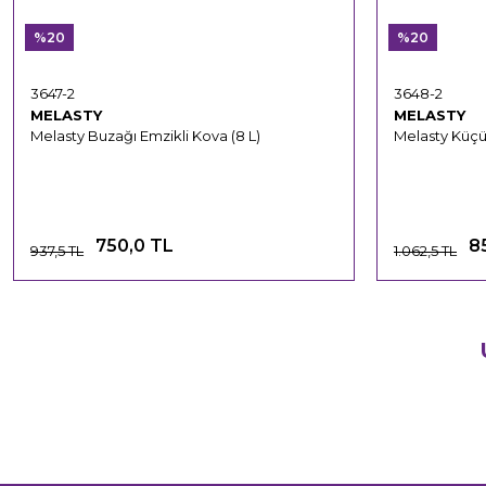
%20
%20
3647-2
3648-2
MELASTY
MELASTY
Melasty Buzağı Emzikli Kova (8 L)
Melasty Küçü
750,0 TL
8
937,5 TL
1.062,5 TL