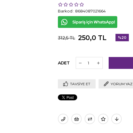
Barkod
:
8684087021664
250,0 TL
312,5 TL
%
20
İndirim
ADET
TAVSIYE ET
YORUM YAZ