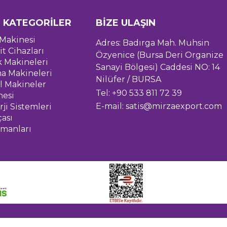
 KATEGORİLER
BİZE ULAŞIN
Makinesi
Adres: Badırga Mah. Muhsin
it Cihazları
Özyenice (Bursa Deri Organize
k Makineleri
Sanayi Bölgesi) Caddesi NO: 14
a Makineleri
Nilüfer / BURSA
l Makineler
Tel: +90 533 811 72 39
nesi
E-mail:
satis@mirzaexport.com
ji Sistemleri
çası
pmanları