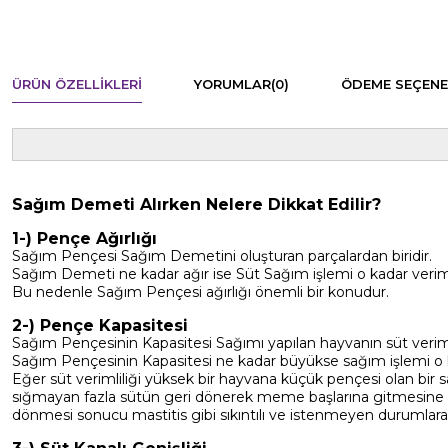
ÜRÜN ÖZELLIKLERI
YORUMLAR
(0)
ÖDEME SEÇENE
Sağım Demeti Alırken Nelere Dikkat Edilir?
1-) Pençe Ağırlığı
Sağım Pençesi Sağım Demetini oluşturan parçalardan biridir.
Sağım Demeti ne kadar ağır ise Süt Sağım işlemi o kadar veriml
Bu nedenle Sağım Pençesi ağırlığı önemli bir konudur.
2-) Pençe Kapasitesi
Sağım Pençesinin Kapasitesi Sağımı yapılan hayvanın süt verimli
Sağım Pençesinin Kapasitesi ne kadar büyükse sağım işlemi o k
Eğer süt verimliliği yüksek bir hayvana küçük pençesi olan bir s
sığmayan fazla sütün geri dönerek meme başlarına gitmesine 
dönmesi sonucu mastitis gibi sıkıntılı ve istenmeyen durumlara 