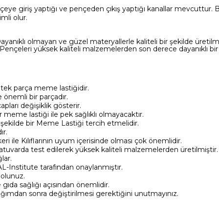
giriş yaptığı ve pençeden çıkış yaptığı kanallar mevcuttur. Bu
mli olur.
yanıklı olmayan ve güzel materyallerle kaliteli bir şekilde üretil
m Pençeleri yüksek kaliteli malzemelerden son derece dayanıklı bir 
tek parça meme lastiğidir.
 önemli bir parçadır.
arı değişiklik gösterir.
 meme lastiği ile pek sağlıklı olmayacaktır.
ekilde bir Meme Lastiği tercih etmelidir.
ır.
 ile Kılıflarının uyum içerisinde olması çok önemlidir.
tuvarda test edilerek yüksek kaliteli malzemelerden üretilmiştir.
lar.
AL-Institute tarafından onaylanmıştır.
 olunuz.
gıda sağlığı açısından önemlidir.
ğımdan sonra değiştirilmesi gerektiğini unutmayınız.