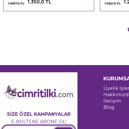
1.350,0 TL
1.
1.687,5 TL
1.562,5 TL
KURUMS
Üyelik İşle
Hakkımızd
İletişim
Blog
SİZE ÖZEL KAMPANYALAR
E-BÜLTENE ABONE OL!