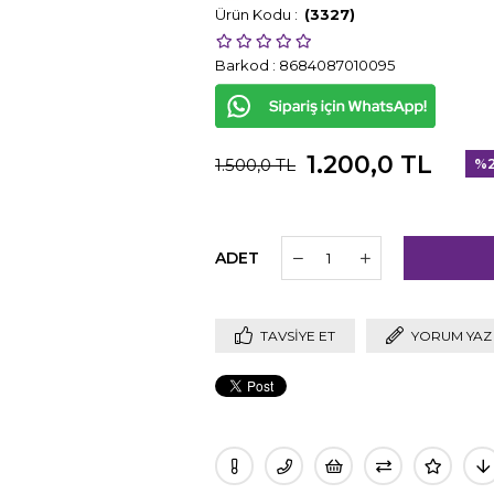
(3327)
Barkod
:
8684087010095
1.200,0 TL
1.500,0 TL
%
İnd
ADET
TAVSIYE ET
YORUM YAZ