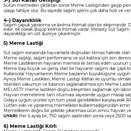
3-) Süt Kanalı Genişliği
Sütün memeden çıktıktan sonra Meme Lastiğinden geçip pençeye 
ulaşıp tahliye olur. Bu sayede sağım işlemi çok daha hızlı ve veri
4-) Dayanıklılık
Sağım çapuk yıpranma ve kırılma ihtimali olan bir ekipmandır. Da
eskir. ek olarak düşüp kırılma ihtimali vardır. Melasty Süt Sağı
dayanıklılığı en üst düzeye çıkarılmıştır.
5) Meme Lastiği
Süt sağım esnasında hayvanlarla doğrudan temas halinde olan 
Meme sağlığı, sağım performansı ve süt kalitesi için son derece
Meme Lastiklerinin hayvanın memesi ile temas eden ucunun çapl
Meme başı büyük ve geniş olan bir hayvanın sağımı dar çaplı bir
Kullanıcılar Hayvanlarının Meme başlarının büyüklüğüne uygun ş
Ayrıca Meme Lastikleri, Meme Lastiği Kılıfları ile uyumlu olmalıd
İstenilen vakumun ve basıncın sağlanabilmesi için Meme Lastikeri
MELASTY meme lastikleri doğru bileşimleri sağlamak için labora
Hayvan memelerine tam oturması sayesinde uygun masajı sağ
Gıdaya uygun ürünler için tüm yasal gereklilikleri karşılayarak R
Lütfen eski ve yıpranmış memelikleri kullanmadığınızdan emin
Memeliklerin doğru bir şekilde yıkanması ürün ömrü, hayvan ve 
UYARI:
Her 6 ayda bir, 750 sağım saatinden sonra veya 2500 sa
6) Meme Lastiği Kılıfı