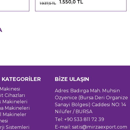
1.550,0 TL
1.937,5 TL
A
 KATEGORİLER
BİZE ULAŞIN
Makinesi
Adres: Badırga Mah. Muhsin
it Cihazları
Özyenice (Bursa Deri Organize
k Makineleri
Sanayi Bölgesi) Caddesi NO: 14
a Makineleri
Nilüfer / BURSA
l Makineler
Tel: +90 533 811 72 39
nesi
E-mail:
satis@mirzaexport.com
ji Sistemleri