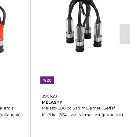
%20
3901-29
MELASTY
Kırmızı
Melasty 200 cc Sağım Demeti (Şeffaf
iği-Kauçuk)
Kılıf/Ural Ø24 Uzun Meme Lastiği-Kauçuk)