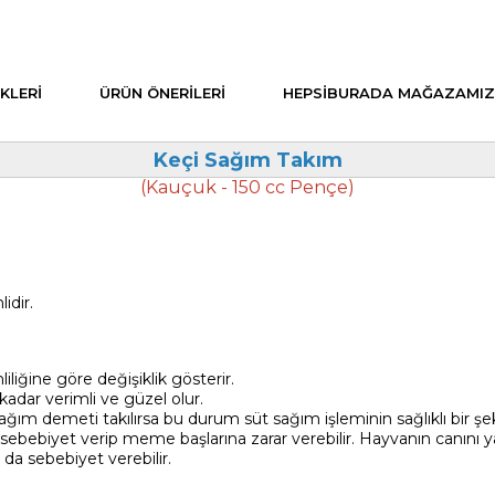
KLERI
ÜRÜN ÖNERILERI
HEPSIBURADA MAĞAZAMIZ
Keçi Sağım Takım
(Kauçuk - 150 cc Pençe)
idir.
liğine göre değişiklik gösterir.
adar verimli ve güzel olur.
ağım demeti takılırsa bu durum süt sağım işleminin sağlıklı bir şe
sebebiyet verip meme başlarına zarar verebilir. Hayvanın canın
da sebebiyet verebilir.