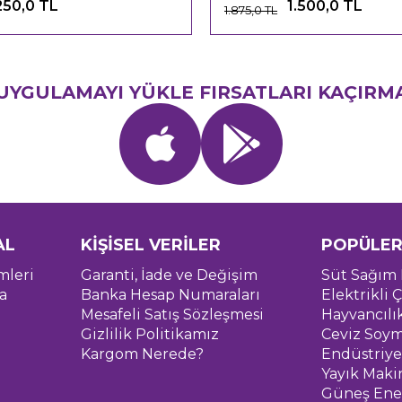
250,0 TL
1.500,0 TL
1.875,0 TL
UYGULAMAYI YÜKLE FIRSATLARI KAÇIRM
AL
KİŞİSEL VERİLER
POPÜLER
mleri
Garanti, İade ve Değişim
Süt Sağım 
a
Banka Hesap Numaraları
Elektrikli Ç
Mesafeli Satış Sözleşmesi
Hayvancılı
Gizlilik Politikamız
Ceviz Soym
Kargom Nerede?
Endüstriye
Yayık Maki
Güneş Ener