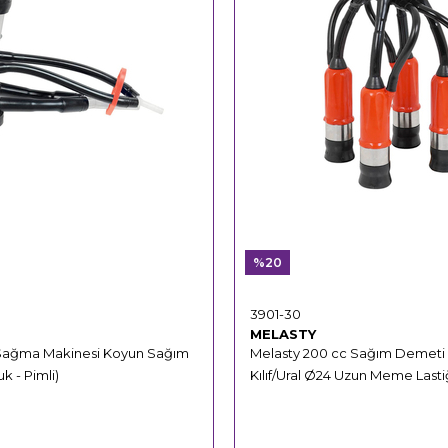
%20
3901-30
MELASTY
 Sağma Makinesi Koyun Sağım
Melasty 200 cc Sağım Demeti (
k - Pimli)
Kılıf/Ural Ø24 Uzun Meme Last