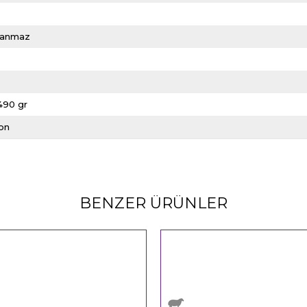
lanmaz
L
490 gr
kon
BENZER ÜRÜNLER