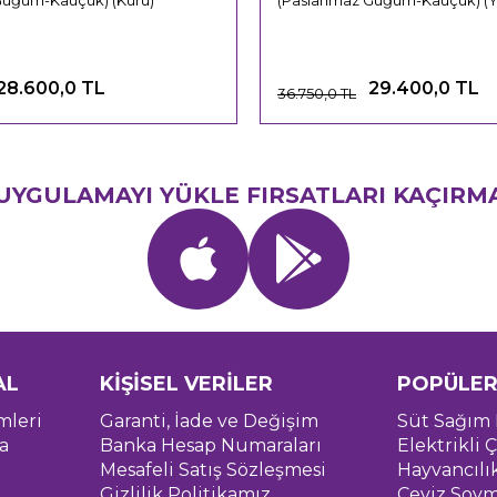
Güğüm-Kauçuk) (Kuru)
(Paslanmaz Güğüm-Kauçuk) (Ya
28.600,0 TL
29.400,0 TL
36.750,0 TL
UYGULAMAYI YÜKLE FIRSATLARI KAÇIRM
AL
KİŞİSEL VERİLER
POPÜLER
mleri
Garanti, İade ve Değişim
Süt Sağım 
a
Banka Hesap Numaraları
Elektrikli Ç
Mesafeli Satış Sözleşmesi
Hayvancılı
Gizlilik Politikamız
Ceviz Soym