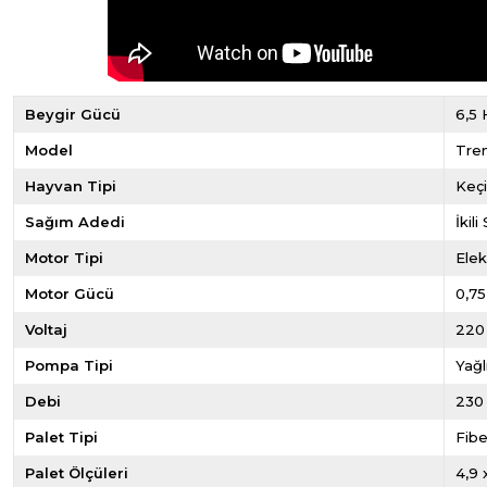
Beygir Gücü
6,5 
Model
Tre
Hayvan Tipi
Keç
Sağım Adedi
İkil
Motor Tipi
Elek
Motor Gücü
0,75
Voltaj
220
Pompa Tipi
Yağl
Debi
230
Palet Tipi
Fibe
Palet Ölçüleri
4,9 