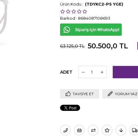
(TDYKC2-PS YGE)
Barkod
:
8684087108693
50.500,0 TL
63.125,0 TL
ADET
TAVSIYE ET
YORUM YAZ