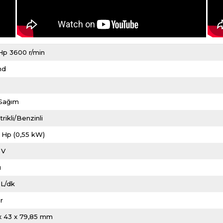
Hp 3600 r/min
nd
i
i Sağım
trikli/Benzinli
 Hp (0,55 kW)
 V
ı
 L/dk
r
x 43 x 79,85 mm