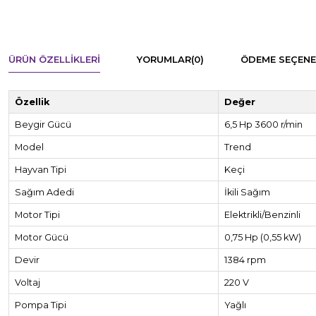
ÜRÜN ÖZELLIKLERI
YORUMLAR
(0)
ÖDEME SEÇENE
Özellik
Değer
Beygir Gücü
6,5 Hp 3600 r/min
Model
Trend
Hayvan Tipi
Keçi
Sağım Adedi
İkili Sağım
Motor Tipi
Elektrikli/Benzinli
Motor Gücü
0,75 Hp (0,55 kW)
Devir
1384 rpm
Voltaj
220 V
Pompa Tipi
Yağlı