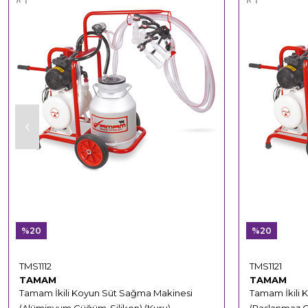
%20
%20
TMS1112
TMS1121
TAMAM
TAMAM
Tamam İkili Koyun Süt Sağma Makinesi
Tamam İkili 