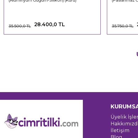
(Alüminyum Güğüm-Silikon) (Kuru)
(Paslanmaz 
28.400,0 TL
35.500,0 TL
35.750,0 TL
KURUMS
Üyelik İşle
Hakkımızd
İletişim
Blog