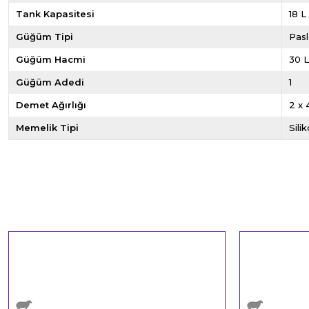
Tank Kapasitesi
18 L
Güğüm Tipi
Pas
Güğüm Hacmi
30 
Güğüm Adedi
1
Demet Ağırlığı
2 x 
Memelik Tipi
Sili