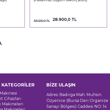
ğlı)
(Paslanmaz Güğüm-Silikon) (Kuru)
28.900,0 TL
36.125,0 TL
A
 KATEGORİLER
BİZE ULAŞIN
Makinesi
Adres: Badırga Mah. Muhsin
it Cihazları
Özyenice (Bursa Deri Organize
k Makineleri
Sanayi Bölgesi) Caddesi NO: 14
a Makineleri