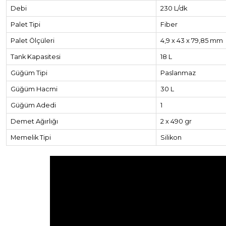
Debi
230 L/dk
Palet Tipi
Fiber
Palet Ölçüleri
4,9 x 43 x 79,85 mm
Tank Kapasitesi
18 L
Güğüm Tipi
Paslanmaz
Güğüm Hacmi
30 L
Güğüm Adedi
1
Demet Ağırlığı
2 x 490 gr
Memelik Tipi
Silikon