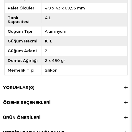
Palet Ölçüleri
4,9 x 43 x 69,95 mm
Tank
4 L
Kapasitesi
Güğüm Tipi
Alüminyum
Güğüm Hacmi
10 L
Güğüm Adedi
2
Demet Ağırlığı
2 x 490 gr
Memelik Tipi
Silikon
YORUMLAR
(0)
ÖDEME SEÇENEKLERI
ÜRÜN ÖNERILERI