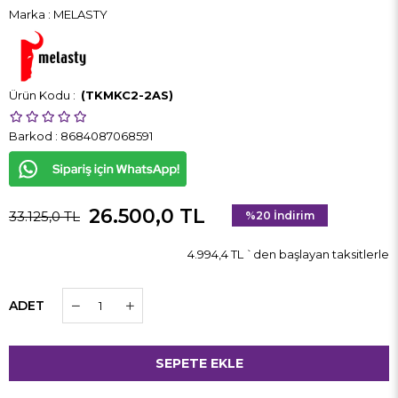
Marka
:
MELASTY
(TKMKC2-2AS)
Barkod
:
8684087068591
26.500,0 TL
33.125,0 TL
%
20
İndirim
4.994,4 TL
`den başlayan taksitlerle
ADET