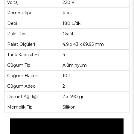
Voltaj
220 V
Pompa Tipi
Kuru
Debi
180 L/dk
Palet Tipi
Grafit
Palet Ölçüleri
4,9 x 43 x 69,95 mm
Tank Kapasitesi
4 L
Güğüm Tipi
Alüminyum
Güğüm Hacmi
10 L
Güğüm Adedi
2
Demet Ağırlığı
2 x 490 gr
Memelik Tipi
Silikon