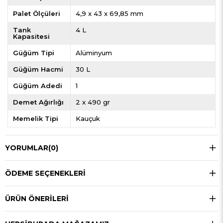
Palet Ölçüleri
4,9 x 43 x 69,85 mm
Tank
4 L
Kapasitesi
Güğüm Tipi
Alüminyum
Güğüm Hacmi
30 L
Güğüm Adedi
1
Demet Ağırlığı
2 x 490 gr
Memelik Tipi
Kauçuk
YORUMLAR
(0)
ÖDEME SEÇENEKLERI
ÜRÜN ÖNERILERI