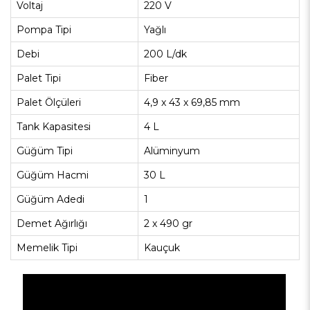
Voltaj
220 V
Pompa Tipi
Yağlı
Debi
200 L/dk
Palet Tipi
Fiber
Palet Ölçüleri
4,9 x 43 x 69,85 mm
Tank Kapasitesi
4 L
Güğüm Tipi
Alüminyum
Güğüm Hacmi
30 L
Güğüm Adedi
1
Demet Ağırlığı
2 x 490 gr
Memelik Tipi
Kauçuk