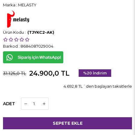
Marka
:
MELASTY
(TJYKC2-AK)
Barkod
:
8684087029004
24.900,0 TL
31.125,0 TL
%
20
İndirim
4.692,8 TL
`den başlayan taksitlerle
ADET