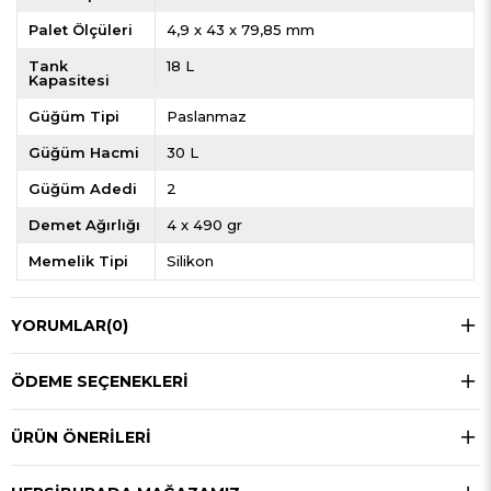
Palet Ölçüleri
4,9 x 43 x 79,85 mm
Tank
18 L
Kapasitesi
Güğüm Tipi
Paslanmaz
Güğüm Hacmi
30 L
Güğüm Adedi
2
Demet Ağırlığı
4 x 490 gr
Memelik Tipi
Silikon
YORUMLAR
(0)
ÖDEME SEÇENEKLERI
ÜRÜN ÖNERILERI