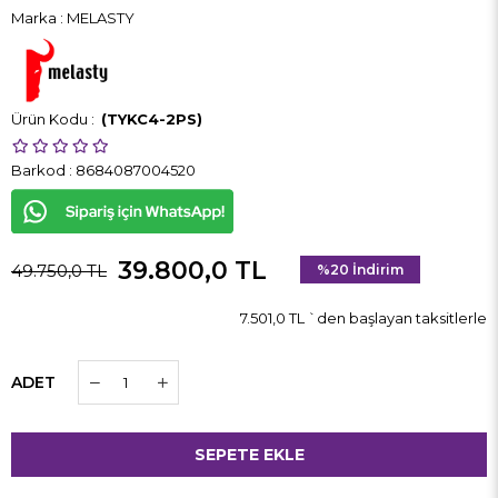
Marka
:
MELASTY
(TYKC4-2PS)
Barkod
:
8684087004520
39.800,0 TL
49.750,0 TL
%
20
İndirim
7.501,0 TL
`den başlayan taksitlerle
ADET