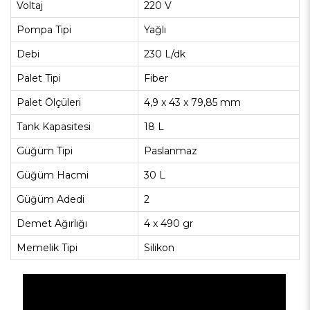
Voltaj
220 V
Pompa Tipi
Yağlı
Debi
230 L/dk
Palet Tipi
Fiber
Palet Ölçüleri
4,9 x 43 x 79,85 mm
Tank Kapasitesi
18 L
Güğüm Tipi
Paslanmaz
Güğüm Hacmi
30 L
Güğüm Adedi
2
Demet Ağırlığı
4 x 490 gr
Memelik Tipi
Silikon